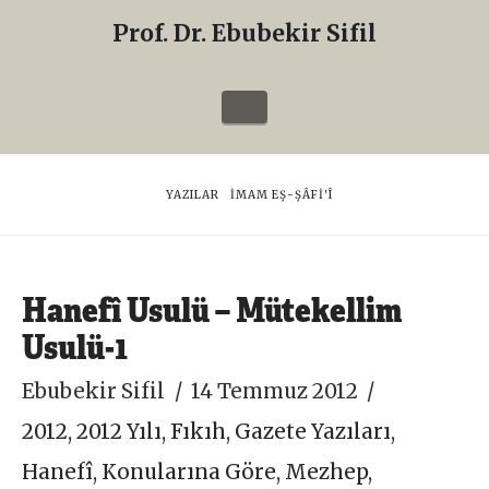
Prof. Dr. Ebubekir Sifil
Prof.
Dr.
Navigation
Ebubekir
Sifil
HOME
YAZILAR
İMAM EŞ-ŞÂFI'Î
Hanefî Usulü – Mütekellim
Usulü-1
Ebubekir Sifil
14 Temmuz 2012
2012
,
2012 Yılı
,
Fıkıh
,
Gazete Yazıları
,
Hanefî
,
Konularına Göre
,
Mezhep
,