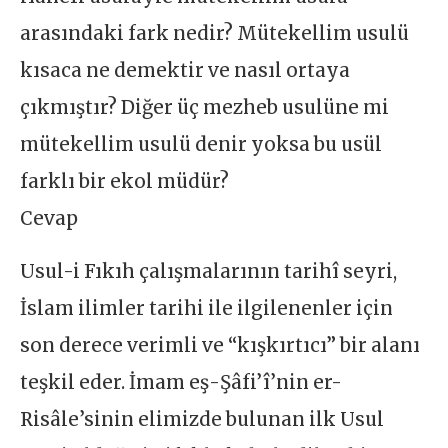
arasındaki fark nedir? Mütekellim usulü
kısaca ne demektir ve nasıl ortaya
çıkmıştır? Diğer üç mezheb usulüne mi
mütekellim usulü denir yoksa bu usül
farklı bir ekol müdür?
Cevap
Usul-i Fıkıh çalışmalarının tarihî seyri,
İslam ilimler tarihi ile ilgilenenler için
son derece verimli ve “kışkırtıcı” bir alanı
teşkil eder. İmam eş-Şâfi’î’nin er-
Risâle’sinin elimizde bulunan ilk Usul