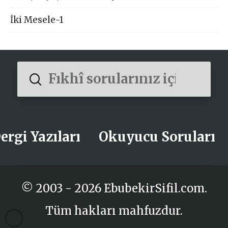
İki Mesele-1
Submit
Search
ergi Yazıları
Okuyucu Soruları
© 2003 - 2026 EbubekirSifil.com.
Tüm hakları mahfuzdur.