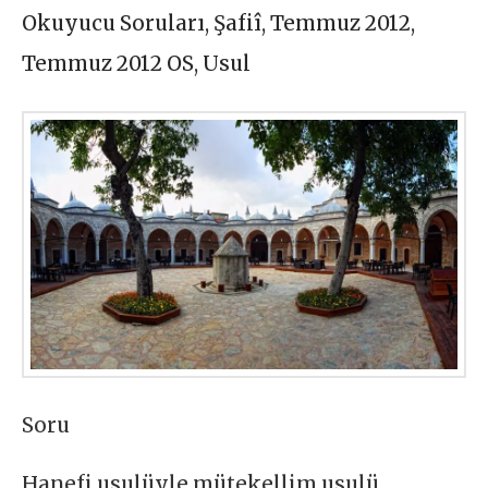
Okuyucu Soruları
,
Şafiî
,
Temmuz 2012
,
Temmuz 2012 OS
,
Usul
Soru
Hanefi usulüyle mütekellim usulü