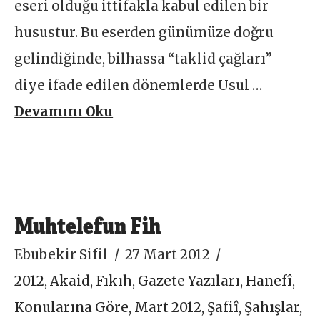
eseri olduğu ittifakla kabul edilen bir
husustur. Bu eserden günümüze doğru
gelindiğinde, bilhassa “taklid çağları”
diye ifade edilen dönemlerde Usul …
Devamını Oku
Muhtelefun Fih
Ebubekir Sifil
27 Mart 2012
2012
,
Akaid
,
Fıkıh
,
Gazete Yazıları
,
Hanefî
,
Konularına Göre
,
Mart 2012
,
Şafiî
,
Şahışlar
,