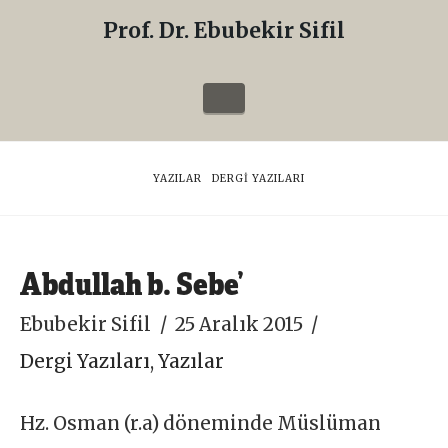
Prof. Dr. Ebubekir Sifil
Prof.
Dr.
Navigation
Ebubekir
Sifil
HOME
YAZILAR
DERGI YAZILARI
Abdullah b. Sebe’
Ebubekir Sifil
25 Aralık 2015
Dergi Yazıları
,
Yazılar
Hz. Osman (r.a) döneminde Müslüman