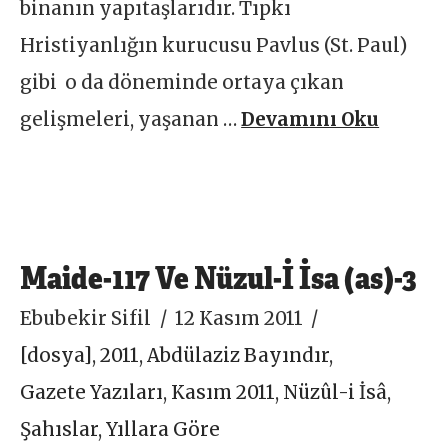
binanın yapıtaşlarıdır. Tıpkı
Hristiyanlığın kurucusu Pavlus (St. Paul)
gibi o da döneminde ortaya çıkan
gelişmeleri, yaşanan …
Devamını Oku
Maide-117 Ve Nüzul-İ İsa (as)-3
Ebubekir Sifil
12 Kasım 2011
[dosya]
,
2011
,
Abdülaziz Bayındır
,
Gazete Yazıları
,
Kasım 2011
,
Nüzûl-i İsâ
,
Şahıslar
,
Yıllara Göre