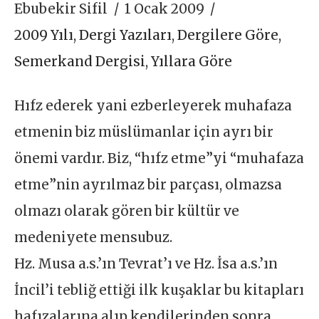
Ebubekir Sifil
1 Ocak 2009
2009 Yılı
,
Dergi Yazıları
,
Dergilere Göre
,
Semerkand Dergisi
,
Yıllara Göre
Hıfz ederek yani ezberleyerek muhafaza
etmenin biz müslümanlar için ayrı bir
önemi vardır. Biz, “hıfz etme”yi “muhafaza
etme”nin ayrılmaz bir parçası, olmazsa
olmazı olarak gören bir kültür ve
medeniyete mensubuz.
Hz. Musa a.s.’ın Tevrat’ı ve Hz. İsa a.s.’ın
İncil’i tebliğ ettiği ilk kuşaklar bu kitapları
hafızalarına alıp kendilerinden sonra