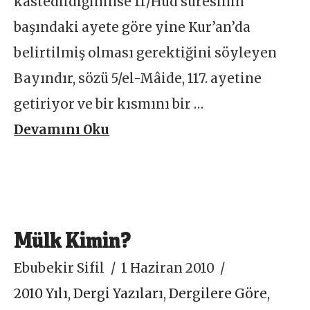
kastedildiğininse 11/Hûd suresinin
başındaki ayete göre yine Kur’an’da
belirtilmiş olması gerektiğini söyleyen
Bayındır, sözü 5/el-Mâide, 117. ayetine
getiriyor ve bir kısmını bir …
Devamını Oku
Mülk Kimin?
Ebubekir Sifil
1 Haziran 2010
2010 Yılı
,
Dergi Yazıları
,
Dergilere Göre
,