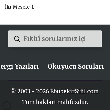
İki Mesele-1
Submit
Search
ergi Yazıları
Okuyucu Soruları
© 2003 - 2026 EbubekirSifil.com.
Tüm hakları mahfuzdur.