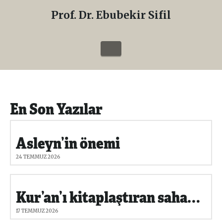
Prof. Dr. Ebubekir Sifil
Prof.
Dr.
Navigation
Ebubekir
Sifil
En Son Yazılar
Asleyn’in önemi
24 TEMMUZ 2026
Kur’an’ı kitaplaştıran sahabe hadisleri niçin kitaplaştırmadı?
17 TEMMUZ 2026