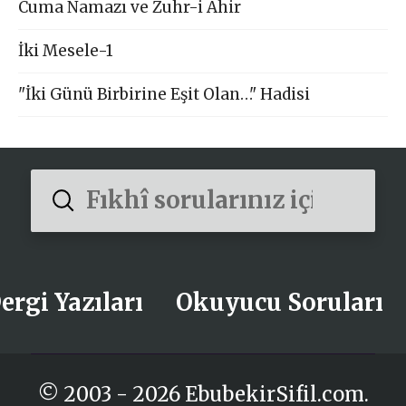
Cuma Namazı ve Zuhr-i Ahir
İki Mesele-1
"İki Günü Birbirine Eşit Olan…" Hadisi
Submit
Search
ergi Yazıları
Okuyucu Soruları
© 2003 - 2026 EbubekirSifil.com.