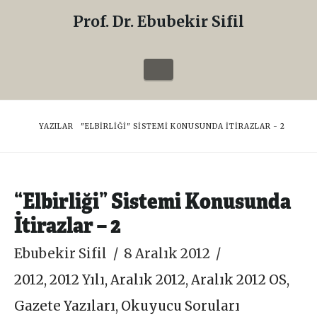
Prof. Dr. Ebubekir Sifil
Prof.
Dr.
Navigation
Ebubekir
Sifil
HOME
YAZILAR
"ELBIRLIĞI" SISTEMI KONUSUNDA İTIRAZLAR - 2
“Elbirliği” Sistemi Konusunda
İtirazlar – 2
Ebubekir Sifil
8 Aralık 2012
2012
,
2012 Yılı
,
Aralık 2012
,
Aralık 2012 OS
,
Gazete Yazıları
,
Okuyucu Soruları