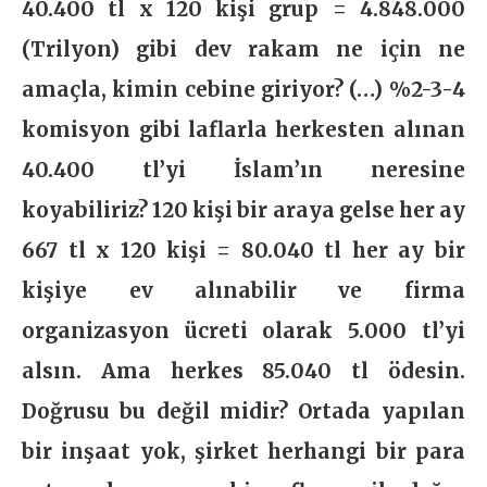
40.400 tl x 120 kişi grup = 4.848.000
(Trilyon) gibi dev rakam ne için ne
amaçla, kimin cebine giriyor? (…) %2-3-4
komisyon gibi laflarla herkesten alınan
40.400 tl’yi İslam’ın neresine
koyabiliriz? 120 kişi bir araya gelse her ay
667 tl x 120 kişi = 80.040 tl her ay bir
kişiye ev alınabilir ve firma
organizasyon ücreti olarak 5.000 tl’yi
alsın. Ama herkes 85.040 tl ödesin.
Doğrusu bu değil midir? Ortada yapılan
bir inşaat yok, şirket herhangi bir para