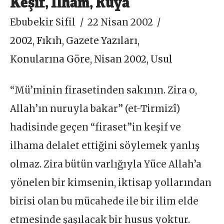
Keşif, İlham, Rüya
Ebubekir Sifil
22 Nisan 2002
2002
,
Fıkıh
,
Gazete Yazıları
,
Konularına Göre
,
Nisan 2002
,
Usul
“Mü’minin firasetinden sakının. Zira o,
Allah’ın nuruyla bakar” (et-Tirmizî)
hadisinde geçen “firaset”in keşif ve
ilhama delalet ettiğini söylemek yanlış
olmaz. Zira bütün varlığıyla Yüce Allah’a
yönelen bir kimsenin, iktisap yollarından
birisi olan bu mücahede ile bir ilim elde
etmesinde şaşılacak bir husus yoktur.