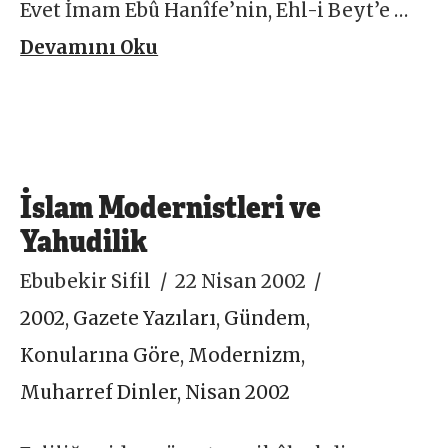
Evet İmam Ebû Hanîfe’nin, Ehl-i Beyt’e …
Devamını Oku
İslam Modernistleri ve
Yahudilik
Ebubekir Sifil
22 Nisan 2002
2002
,
Gazete Yazıları
,
Gündem
,
Konularına Göre
,
Modernizm
,
Muharref Dinler
,
Nisan 2002