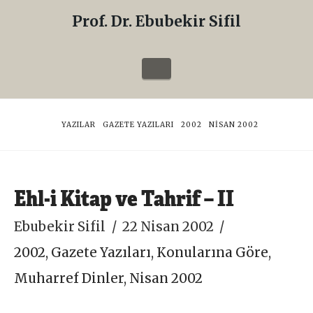
Prof. Dr. Ebubekir Sifil
Prof.
Dr.
Navigation
Ebubekir
Sifil
HOME
YAZILAR
GAZETE YAZILARI
2002
NISAN 2002
Ehl-i Kitap ve Tahrif – II
Ebubekir Sifil
22 Nisan 2002
2002
,
Gazete Yazıları
,
Konularına Göre
,
Muharref Dinler
,
Nisan 2002