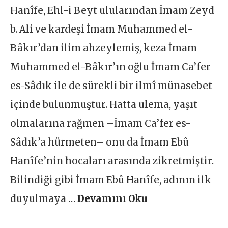
Hanîfe, Ehl-i Beyt ulularından İmam Zeyd
b. Ali ve kardeşi İmam Muhammed el-
Bâkır’dan ilim ahzeylemiş, keza İmam
Muhammed el-Bâkır’ın oğlu İmam Ca’fer
es-Sâdık ile de sürekli bir ilmî münasebet
içinde bulunmuştur. Hatta ulema, yaşıt
olmalarına rağmen –İmam Ca’fer es-
Sâdık’a hürmeten– onu da İmam Ebû
Hanîfe’nin hocaları arasında zikretmiştir.
Bilindiği gibi İmam Ebû Hanîfe, adının ilk
duyulmaya …
Devamını Oku