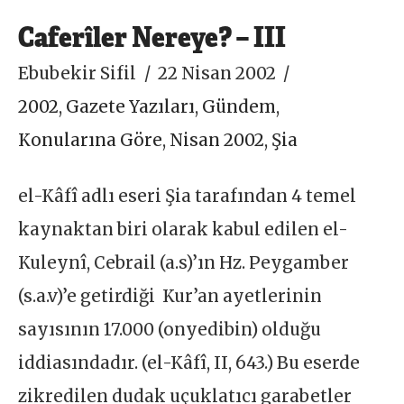
Caferîler Nereye? – III
Ebubekir Sifil
22 Nisan 2002
2002
,
Gazete Yazıları
,
Gündem
,
Konularına Göre
,
Nisan 2002
,
Şia
el-Kâfî adlı eseri Şia tarafından 4 temel
kaynaktan biri olarak kabul edilen el-
Kuleynî, Cebrail (a.s)’ın Hz. Peygamber
(s.a.v)’e getirdiği Kur’an ayetlerinin
sayısının 17.000 (onyedibin) olduğu
iddiasındadır. (el-Kâfî, II, 643.) Bu eserde
zikredilen dudak uçuklatıcı garabetler