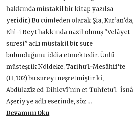
hakkında müstakil bir kitap yazılsa
yeridir.) Bu cümleden olarak Şia, Kur’an’da,
Ehl-i Beyt hakkında nazil olmuş “Velâyet
suresi” adlı müstakil bir sure
bulunduğunu iddia etmektedir. Ünlü
müsteşrik Nöldeke, Tarihu’l-Mesâhif‘te
(II, 102) bu sureyi neşretmiştir ki,
Abdülazîz ed-Dihlevî’nin et-Tuhfetu’l-İsnâ
Aşeriyye adlı eserinde, söz …
Devamını Oku