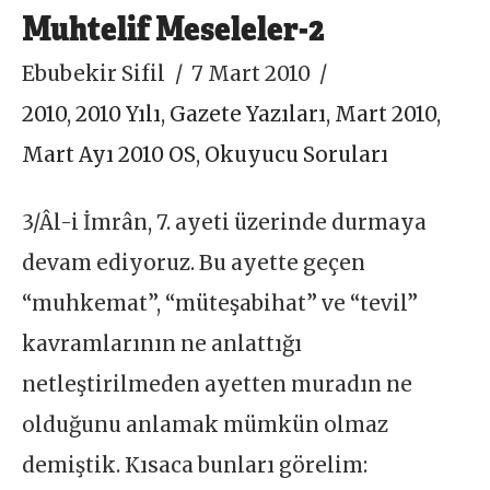
Muhtelif Meseleler-2
Ebubekir Sifil
7 Mart 2010
2010
,
2010 Yılı
,
Gazete Yazıları
,
Mart 2010
,
Mart Ayı 2010 OS
,
Okuyucu Soruları
3/Âl-i İmrân, 7. ayeti üzerinde durmaya
devam ediyoruz. Bu ayette geçen
“muhkemat”, “müteşabihat” ve “tevil”
kavramlarının ne anlattığı
netleştirilmeden ayetten muradın ne
olduğunu anlamak mümkün olmaz
demiştik. Kısaca bunları görelim: