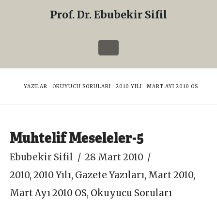
Prof. Dr. Ebubekir Sifil
Prof.
Dr.
Navigation
Ebubekir
Sifil
HOME
YAZILAR
OKUYUCU SORULARI
2010 YILI
MART AYI 2010 OS
Muhtelif Meseleler-5
Ebubekir Sifil
28 Mart 2010
2010
,
2010 Yılı
,
Gazete Yazıları
,
Mart 2010
,
Mart Ayı 2010 OS
,
Okuyucu Soruları