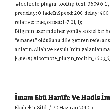
‘#footnote_plugin_tooltip_text_3609_6_1’, ti
predelay: 0, fadeInSpeed: 200, delay: 400,
relative: true, offset: [-7, 0], });
Bilginin üzerinde her yönüyle özel bir 
“emanet” olduğunu dile getiren referansl
anlatın. Allah ve Resulü’nün yalanlanması
jQuery(‘#footnote_plugin_tooltip_3609_6_
İmam Ebû Hanîfe Ve Hadis İm
Ebubekir Sifil
20 Haziran 2010