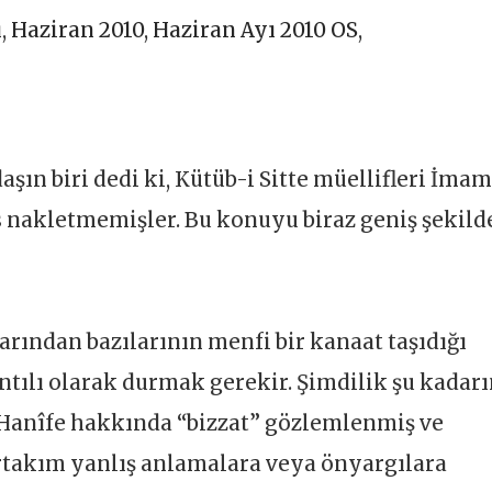
ı
,
Haziran 2010
,
Haziran Ayı 2010 OS
,
şın biri dedi ki, Kütüb-i Sitte müellifleri İmam
 nakletmemişler. Bu konuyu biraz geniş şekild
ından bazılarının menfi bir kanaat taşıdığı
ntılı olarak durmak gerekir. Şimdilik şu kadarı
Hanîfe hakkında “bizzat” gözlemlenmiş ve
birtakım yanlış anlamalara veya önyargılara