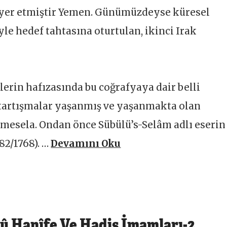
k yer etmiştir Yemen. Günümüzdeyse küresel
le hedef tahtasına oturtulan, ikinci Irak
nlerin hafızasında bu coğrafyaya dair belli
i tartışmalar yaşanmış ve yaşanmakta olan
mesela. Ondan önce Sübülü’s-Selâm adlı eserin
82/1768). …
Devamını Oku
û Hanîfe Ve Hadis İmamları-2