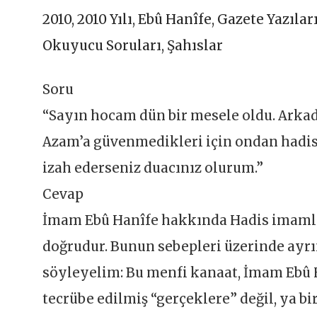
2010
,
2010 Yılı
,
Ebû Hanîfe
,
Gazete Yazılar
Okuyucu Soruları
,
Şahıslar
Soru
“Sayın hocam dün bir mesele oldu. Arkada
Azam’a güvenmedikleri için ondan hadis
izah ederseniz duacınız olurum.”
Cevap
İmam Ebû Hanîfe hakkında Hadis imamlar
doğrudur. Bunun sebepleri üzerinde ayrı
söyleyelim: Bu menfi kanaat, İmam Ebû 
tecrübe edilmiş “gerçeklere” değil, ya 