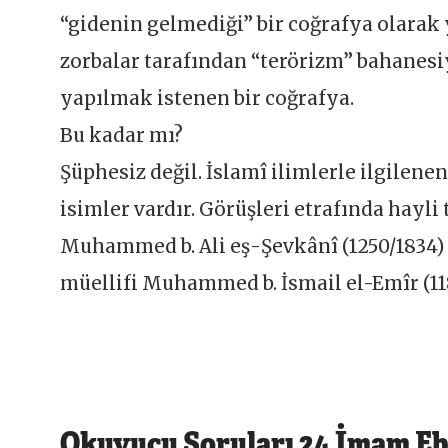
“gidenin gelmediği” bir coğrafya olara
zorbalar tarafından “terörizm” bahanesiy
yapılmak istenen bir coğrafya.
Bu kadar mı?
Şüphesiz değil. İslamî ilimlerle ilgilene
isimler vardır. Görüşleri etrafında hayl
Muhammed b. Ali eş-Şevkânî (1250/1834) 
müellifi Muhammed b. İsmail el-Emîr (11
Okuyucu Soruları 24 İmam Eb