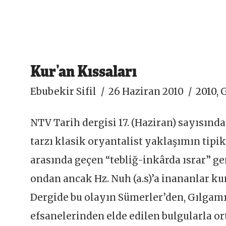
Kur’an Kıssaları
Ebubekir Sifil
26 Haziran 2010
2010
,
G
NTV Tarih dergisi 17. (Haziran) sayısınd
tarzı klasik oryantalist yaklaşımın tipik
arasında geçen “tebliğ-inkârda ısrar” g
ondan ancak Hz. Nuh (a.s)’a inananlar ku
Dergide bu olayın Sümerler’den, Gılgamı
efsanelerinden elde edilen bulgularla or