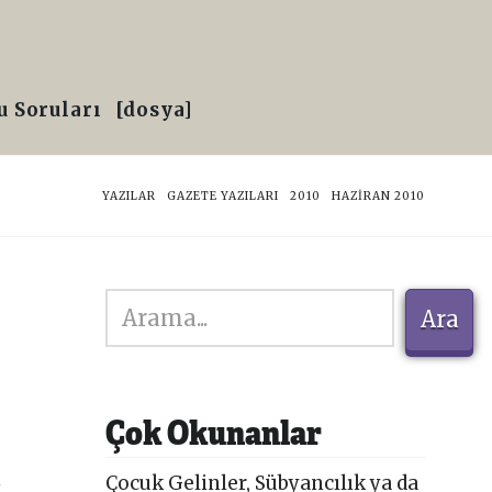
 Soruları
[dosya]
HOME
YAZILAR
GAZETE YAZILARI
2010
HAZIRAN 2010
Ara
Ara
Çok Okunanlar
a
Çocuk Gelinler, Sübyancılık ya da