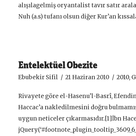
alışılagelmiş oryantalist tavır satır aral
Nuh (a.s) tufanı olsun diğer Kur’an kıssal
Entelektüel Obezite
Ebubekir Sifil
21 Haziran 2010
2010
,
G
Rivayete göre el-Hasenu’l-Basrî, Efendimi
Haccac’a nakledilmesini doğru bulmamış
uygun neticeler çıkarmasıdır.[1]İbn Hacer,
jQuery(‘#footnote_plugin_tooltip_3609_6_1’