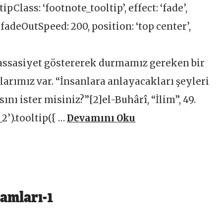
pClass: ‘footnote_tooltip’, effect: ‘fade’,
 fadeOutSpeed: 200, position: ‘top center’,
hassasiyet göstererek durmamız gereken bir
arımız var. “İnsanlara anlayacakları şeyleri
nı ister misiniz?”[2]el-Buhârî, “İlim”, 49.
2’).tooltip({ …
Devamını Oku
amları-1