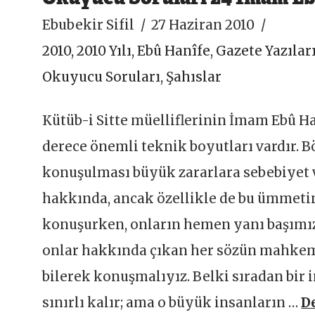
Ebubekir Sifil
27 Haziran 2010
2010
,
2010 Yılı
,
Ebû Hanîfe
,
Gazete Yazılar
Okuyucu Soruları
,
Şahıslar
Kütüb-i Sitte müelliflerinin İmam Ebû H
derece önemli teknik boyutları vardır. 
konuşulması büyük zararlara sebebiyet v
hakkında, ancak özellikle de bu ümmeti
konuşurken, onların hemen yanı başımız
onlar hakkında çıkan her sözün mahkem
bilerek konuşmalıyız. Belki sıradan bir
sınırlı kalır; ama o büyük insanların …
D