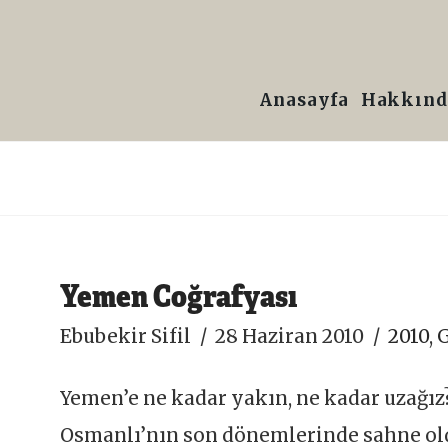
Prof.
Dr.
Anasayfa
Hakkınd
Ebubekir
Sifil
Yemen Coğrafyası
Ebubekir Sifil
28 Haziran 2010
2010
,
G
Yemen’e ne kadar yakın, ne kadar uzağız
Osmanlı’nın son dönemlerinde sahne oldu