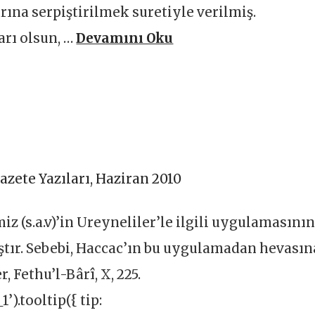
arına serpiştirilmek suretiyle verilmiş.
arı olsun, …
Devamını Oku
azete Yazıları
,
Haziran 2010
z (s.a.v)’in Ureyneliler’le ilgili uygulamasını
tır. Sebebi, Haccac’ın bu uygulamadan hevasın
 Fethu’l-Bârî, X, 225.
).tooltip({ tip: