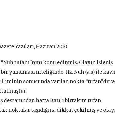
azete Yazıları
,
Haziran 2010
a “Nuh tufanı”nını konu edinmiş. Olayın işleniş
 bir yansıması niteliğinde. Hz. Nuh (a.s) ile kav
eriliminin sonucunda varılan nokta “tufan”dır v
rtulmuştur.
ş destanından hatta Batılı birtakım tufan
tak noktalar taşıdığına dikkat çekilmiş ve olay,