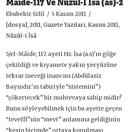
Maide-117 Ve Nüzul-İ İsa (as)-2
Ebubekir Sifil
5 Kasım 2011
[dosya]
,
2011
,
Gazete Yazıları
,
Kasım 2011
,
Nüzûl-i İsâ
5/el-Mâide, 117. ayeti Hz. İsa (a.s)’ın göğe
çekildiği ve kıyamete yakın yeryüzüne
tekrar ineceği inancını (Abdülaziz
Bayındır’ın tabiriyle “sistemini”)
“çökertecek” bir muhtevaya sahip midir?
Bunu söyleyebilmek için bu ayette geçen
“teveffî”nin “mevt” anlamına geldiğinin
“kesin biçimde” ortaya konulması