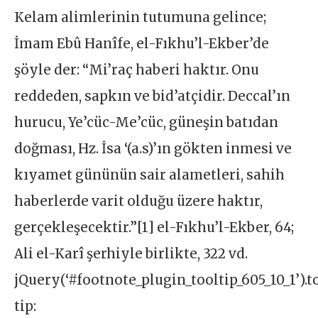
Kelam alimlerinin tutumuna gelince;
İmam Ebû Hanîfe, el-Fıkhu’l-Ekber’de
şöyle der: “Mi’raç haberi haktır. Onu
reddeden, sapkın ve bid’atçidir. Deccal’ın
hurucu, Ye’cüc-Me’cüc, güneşin batıdan
doğması, Hz. İsa ‘(a.s)’ın gökten inmesi ve
kıyamet gününün sair alametleri, sahih
haberlerde varit olduğu üzere haktır,
gerçekleşecektir.”[1] el-Fıkhu’l-Ekber, 64;
Ali el-Karî şerhiyle birlikte, 322 vd.
jQuery(‘#footnote_plugin_tooltip_605_10_1’).t
tip: