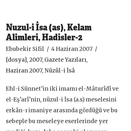
Nuzul-i İsa (as), Kelam
Alimleri, Hadisler-2
Ebubekir Sifil
4 Haziran 2007
[dosya]
,
2007
,
Gazete Yazıları
,
Haziran 2007
,
Nüzûl-i İsâ
Ehl-i Sünnet’in iki imamı el-Mâturîdî ve
el-Eş’arî’nin, nüzul-i İsa (a.s) meselesini
erkân-ı imaniye arasında gördüğü ve bu
sebeple bu meseleye eserlerinde yer