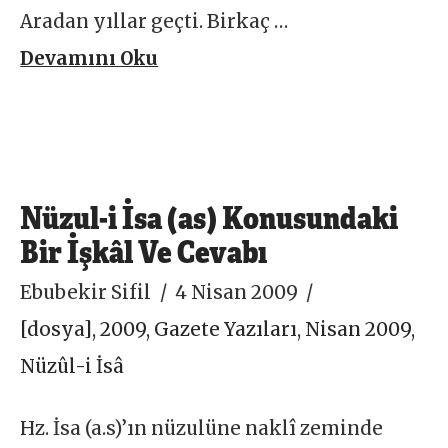
Aradan yıllar geçti. Birkaç …
Devamını Oku
Nüzul-i İsa (as) Konusundaki
Bir İşkâl Ve Cevabı
Ebubekir Sifil
4 Nisan 2009
[dosya]
,
2009
,
Gazete Yazıları
,
Nisan 2009
,
Nüzûl-i İsâ
Hz. İsa (a.s)’ın nüzulüne naklî zeminde