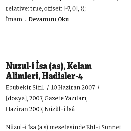
relative: true, offset: [-7, 0], });
İmam …
Devamını Oku
Nuzul-i İsa (as), Kelam
Alimleri, Hadisler-4
Ebubekir Sifil
10 Haziran 2007
[dosya]
,
2007
,
Gazete Yazıları
,
Haziran 2007
,
Nüzûl-i İsâ
Nüzul-i İsa (a.s) meselesinde Ehl-i Sünnet