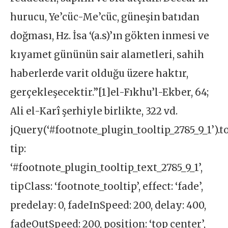
hurucu, Ye’cüc-Me’cüc, güneşin batıdan
doğması, Hz. İsa ‘(a.s)’ın gökten inmesi ve
kıyamet gününün sair alametleri, sahih
haberlerde varit olduğu üzere haktır,
gerçekleşecektir.”[1]el-Fıkhu’l-Ekber, 64;
Ali el-Karî şerhiyle birlikte, 322 vd.
jQuery(‘#footnote_plugin_tooltip_2785_9_1’).t
tip:
‘#footnote_plugin_tooltip_text_2785_9_1’,
tipClass: ‘footnote_tooltip’, effect: ‘fade’,
predelay: 0, fadeInSpeed: 200, delay: 400,
fadeOutSpeed: 200, position: ‘top center’,