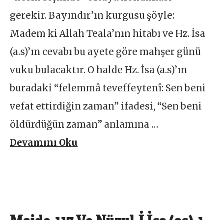
gerekir. Bayındır’ın kurgusu şöyle:
Madem ki Allah Teala’nın hitabı ve Hz. İsa
(a.s)’ın cevabı bu ayete göre mahşer günü
vuku bulacaktır. O halde Hz. İsa (a.s)’ın
buradaki “felemmâ teveffeytenî: Sen beni
vefat ettirdiğin zaman” ifadesi, “Sen beni
öldürdüğün zaman” anlamına …
Devamını Oku
Maide-117 Ve Nüzul-İ İsa (as)-1