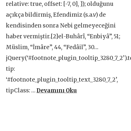
relative: true, offset: [-7, 0], }); olduğunu
açıkça bildirmiş, Efendimiz (s.a.v) de
kendisinden sonra Nebi gelmeyeceğini
haber vermiştir.[2]el-Buhârî, “Enbiyâ”, 51;
Müslim, “İmâre”, 44, “Fedâil”, 30…
jQuery(‘#footnote_plugin_tooltip_3280_7_2’).t
tip:
‘#footnote_plugin_tooltip_text_3280_7_2’,
tipClass: …
Devamını Oku