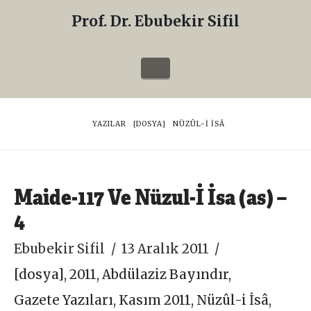
Prof. Dr. Ebubekir Sifil
Prof.
Dr.
Navigation
Ebubekir
Sifil
HOME
YAZILAR
[DOSYA]
NÜZÛL-I İSÂ
Maide-117 Ve Nüzul-İ İsa (as) –
4
Ebubekir Sifil
13 Aralık 2011
[dosya]
,
2011
,
Abdülaziz Bayındır
,
Gazete Yazıları
,
Kasım 2011
,
Nüzûl-i İsâ
,