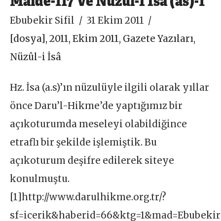
Ebubekir Sifil
31 Ekim 2011
[dosya]
,
2011
,
Ekim 2011
,
Gazete Yazıları
,
Nüzûl-i İsâ
Hz. İsa (a.s)’ın nüzulüyle ilgili olarak yıllar
önce Daru’l-Hikme’de yaptığımız bir
açıkoturumda meseleyi olabildiğince
etraflı bir şekilde işlemiştik. Bu
açıkoturum deşifre edilerek siteye
konulmuştu.
[1]http://www.darulhikme.org.tr/?
sf=icerik&haberid=66&ktg=1&mad=Ebubekir