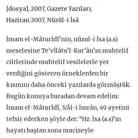
[dosya]
,
2007
,
Gazete Yazıları
,
Haziran 2007
,
Nüzûl-i İsâ
İmam el-Mâturîdî’nin, nüzul-i İsa (a.s)
meselesine Te’vîlâtu’l-Kur’ân’ın muhtelif
ciltlerinde muhtelif vesilelerle yer
verdiğini gösteren örneklerden bir
kısmını daha önceki yazılarda görmüştük.
Bugün konuya buradan devam edelim:
İmam el-Mâturîdî, 3/Âl-i İmrân, 49 ayetini
tefsir ederken şöyle der: “Hz. İsa (a.s)’ın
hayatı baştan sona mucizeyle