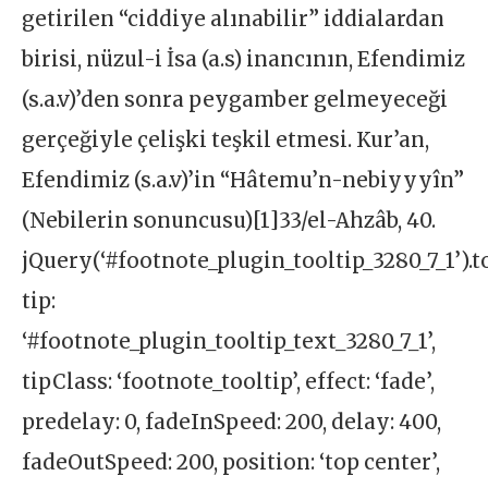
getirilen “ciddiye alınabilir” iddialardan
birisi, nüzul-i İsa (a.s) inancının, Efendimiz
(s.a.v)’den sonra peygamber gelmeyeceği
gerçeğiyle çelişki teşkil etmesi. Kur’an,
Efendimiz (s.a.v)’in “Hâtemu’n-nebiyyyîn”
(Nebilerin sonuncusu)[1]33/el-Ahzâb, 40.
jQuery(‘#footnote_plugin_tooltip_3280_7_1’).t
tip:
‘#footnote_plugin_tooltip_text_3280_7_1’,
tipClass: ‘footnote_tooltip’, effect: ‘fade’,
predelay: 0, fadeInSpeed: 200, delay: 400,
fadeOutSpeed: 200, position: ‘top center’,