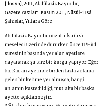
[dosya]
,
2011
,
Abdülaziz Bayındır
,
Gazete Yazıları
,
Kasım 2011
,
Nüzûl-i İsâ
,
Şahıslar
,
Yıllara Göre
Abdülaziz Bayındır nüzul-i İsa (a.s)
meselesi üzerinde dururken önce 11/Hûd
suresinin başında yer alan ayetlere
dayanarak şu tarz bir kurgu yapıyor: Eğer
bir Kur’an ayetinde birden fazla anlama
gelen bir kelime yer almışsa, hangi
anlamın kastedildiği, mutlaka bir başka
ayette açıklanmıştır.
3/Âl-i İmrân suresinin 55. ayetinde geçen