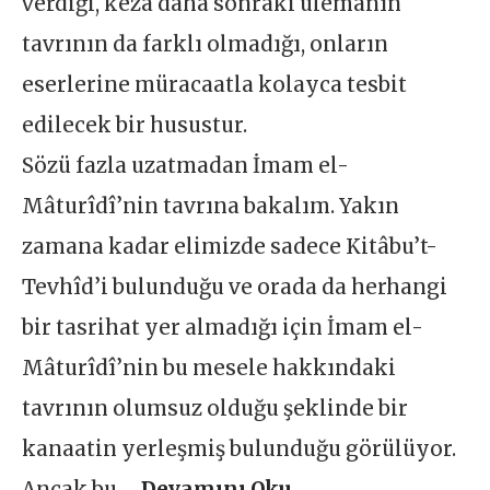
verdiği, keza daha sonraki ulemanın
tavrının da farklı olmadığı, onların
eserlerine müracaatla kolayca tesbit
edilecek bir husustur.
Sözü fazla uzatmadan İmam el-
Mâturîdî’nin tavrına bakalım. Yakın
zamana kadar elimizde sadece Kitâbu’t-
Tevhîd’i bulunduğu ve orada da herhangi
bir tasrihat yer almadığı için İmam el-
Mâturîdî’nin bu mesele hakkındaki
tavrının olumsuz olduğu şeklinde bir
kanaatin yerleşmiş bulunduğu görülüyor.
Ancak bu …
Devamını Oku