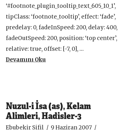
‘#footnote_plugin_tooltip_text_605_10_1’,
tipClass: ‘footnote_tooltip’, effect: ‘fade’,
predelay: 0, fadeInSpeed: 200, delay: 400,
fadeOutSpeed: 200, position: ‘top center’,
relative: true, offset: [-7, 0], …
Devamını Oku
Nuzul-i İsa (as), Kelam
Alimleri, Hadisler-3
Ebubekir Sifil
9 Haziran 2007