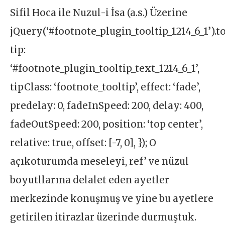
Sifil Hoca ile Nuzul-i İsa (a.s.) Üzerine
jQuery(‘#footnote_plugin_tooltip_1214_6_1’).to
tip:
‘#footnote_plugin_tooltip_text_1214_6_1’,
tipClass: ‘footnote_tooltip’, effect: ‘fade’,
predelay: 0, fadeInSpeed: 200, delay: 400,
fadeOutSpeed: 200, position: ‘top center’,
relative: true, offset: [-7, 0], }); O
açıkoturumda meseleyi, ref’ ve nüzul
boyutllarına delalet eden ayetler
merkezinde konuşmuş ve yine bu ayetlere
getirilen itirazlar üzerinde durmuştuk.