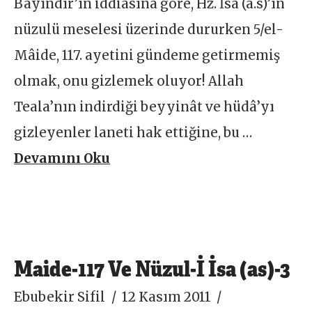
Bayındır’ın iddiasına göre, Hz. İsa (a.s)’ın
nüzulü meselesi üzerinde dururken 5/el-
Mâide, 117. ayetini gündeme getirmemiş
olmak, onu gizlemek oluyor! Allah
Teala’nın indirdiği beyyinât ve hüdâ’yı
gizleyenler laneti hak ettiğine, bu …
Devamını Oku
Maide-117 Ve Nüzul-İ İsa (as)-3
Ebubekir Sifil
12 Kasım 2011