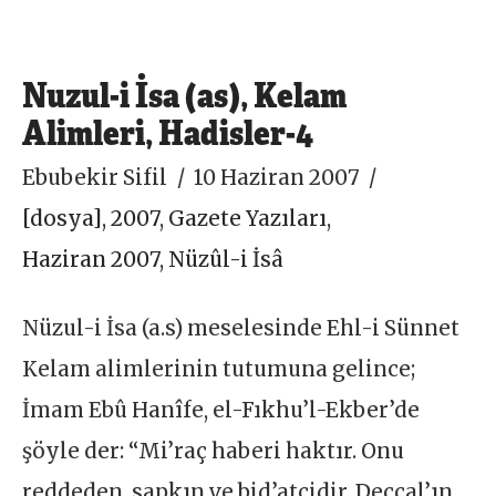
Nuzul-i İsa (as), Kelam
Alimleri, Hadisler-4
Ebubekir Sifil
10 Haziran 2007
[dosya]
,
2007
,
Gazete Yazıları
,
Haziran 2007
,
Nüzûl-i İsâ
Nüzul-i İsa (a.s) meselesinde Ehl-i Sünnet
Kelam alimlerinin tutumuna gelince;
İmam Ebû Hanîfe, el-Fıkhu’l-Ekber’de
şöyle der: “Mi’raç haberi haktır. Onu
reddeden, sapkın ve bid’atçidir. Deccal’ın