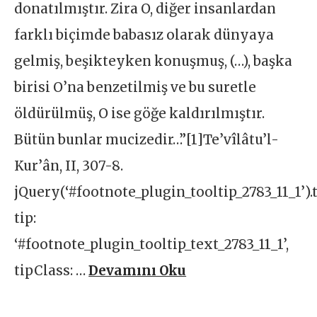
donatılmıştır. Zira O, diğer insanlardan
farklı biçimde babasız olarak dünyaya
gelmiş, beşikteyken konuşmuş, (…), başka
birisi O’na benzetilmiş ve bu suretle
öldürülmüş, O ise göğe kaldırılmıştır.
Bütün bunlar mucizedir…”[1]Te’vîlâtu’l-
Kur’ân, II, 307-8.
jQuery(‘#footnote_plugin_tooltip_2783_11_1’).
tip:
‘#footnote_plugin_tooltip_text_2783_11_1’,
tipClass: …
Devamını Oku