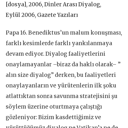
[dosya]
,
2006
,
Dinler Arası Diyalog
,
Eylül 2006
,
Gazete Yazıları
Papa 16. Benediktus’un malum konuşması,
farklı kesimlerde farklı yankılanmaya
devam ediyor. Diyalog faaliyetlerini
onaylamayanlar –biraz da haklı olarak– ”
alın size diyalog” derken, bu faaliyetleri
onaylayanların ve yürütenlerin ilk şoku
atlattıktan sonra savunma stratejisini şu
söylem üzerine oturtmaya çalıştığı
gözleniyor: Bizim kasdettiğimiz ve
yürüttüğümüz diyalog ne Vatikan’a ne de