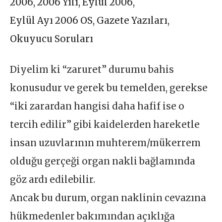
2006
,
2006 Yılı
,
Eylül 2006
,
Eylül Ayı 2006 OS
,
Gazete Yazıları
,
Okuyucu Soruları
Diyelim ki “zaruret” durumu bahis
konusudur ve gerek bu temelden, gerekse
“iki zarardan hangisi daha hafif ise o
tercih edilir” gibi kaidelerden hareketle
insan uzuvlarının muhterem/mükerrem
olduğu gerçeği organ nakli bağlamında
göz ardı edilebilir.
Ancak bu durum, organ naklinin cevazına
hükmedenler bakımından açıklığa