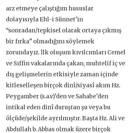
arz etmeye çalıştığım hususlar
dolayısıyla Ehl-i Sünnet’in
“sonradan/tepkisel olarak ortaya çıkmış
bir fırka” olmadığını söylemek
zorundayız. İlk oluşum kıvılcımları Cemel
ve Sıffin vakalarında çakan, muhtelif iç ve
dış gelişmelerin etkisiyle zaman içinde
kitleselleşen birçok dinî/siyasî akım Hz.
Peygamber (s.a.v)’den ve Sahabe’den
intikal eden dinî duruştan şu veya bu
ölçüde/şekilde ayrılmıştır. Başta Hz. Ali ve
Abdullah b. Abbas olmak üzere birçok