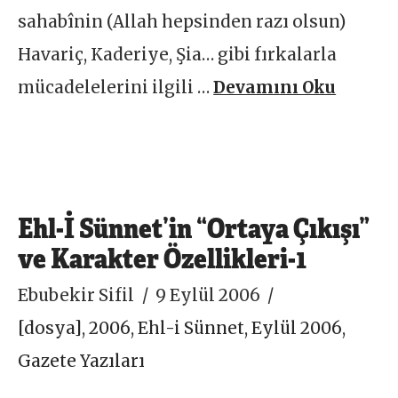
sahabînin (Allah hepsinden razı olsun)
Havariç, Kaderiye, Şia… gibi fırkalarla
mücadelelerini ilgili …
Devamını Oku
Ehl-İ Sünnet’in “Ortaya Çıkışı”
ve Karakter Özellikleri-1
Ebubekir Sifil
9 Eylül 2006
[dosya]
,
2006
,
Ehl-i Sünnet
,
Eylül 2006
,
Gazete Yazıları