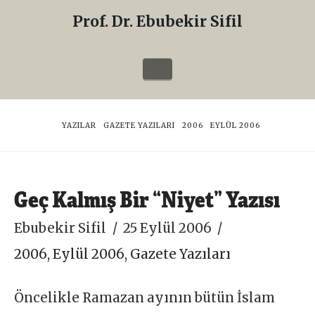
Prof. Dr. Ebubekir Sifil
Prof.
Dr.
Navigation
Ebubekir
Sifil
HOME
YAZILAR
GAZETE YAZILARI
2006
EYLÜL 2006
Geç Kalmış Bir “Niyet” Yazısı
Ebubekir Sifil
25 Eylül 2006
2006
,
Eylül 2006
,
Gazete Yazıları
Öncelikle Ramazan ayının bütün İslam