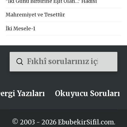
"İki Günü Birbirine Eşit Olan…" Hadisi
Mahremiyet ve Tesettür
İki Mesele-1
Submit
Search
ergi Yazıları
Okuyucu Soruları
© 2003 - 2026 EbubekirSifil.com.