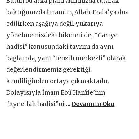
Bütün bu arka planı aklımızda tutarak
baktığımızda İmam’ın, Allah Teala’ya dua
edilirken aşağıya değil yukarıya
yönelmemizdeki hikmeti de, “Cariye
hadisi” konusundaki tavrını da aynı
bağlamda, yani “tenzih merkezli” olarak
değerlendirmemiz gerektiği
kendiliğinden ortaya çıkmaktadır.
Dolayısıyla İmam Ebû Hanîfe’nin
“Eynellah hadisi”ni …
Devamını Oku