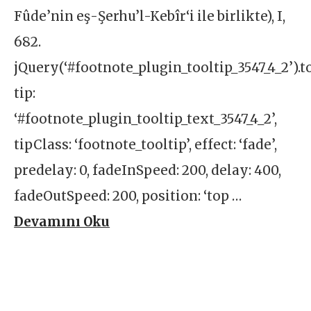
Fûde’nin eş-Şerhu’l-Kebîr‘i ile birlikte), I,
682.
jQuery(‘#footnote_plugin_tooltip_3547_4_2’).t
tip:
‘#footnote_plugin_tooltip_text_3547_4_2’,
tipClass: ‘footnote_tooltip’, effect: ‘fade’,
predelay: 0, fadeInSpeed: 200, delay: 400,
fadeOutSpeed: 200, position: ‘top …
Devamını Oku