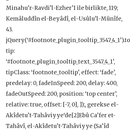
Minahu’r-Ravdi’l-Ezher’I ile birlikte, 119;
Kemâluddîn el-Beyâdî, el-Usûlu’l-Münîfe,
43.
jQuery(‘#footnote_plugin_tooltip_3547_4_1’).to
tip:
‘#footnote_plugin_tooltip_text_3547_4_1’,
tipClass: ‘footnote_tooltip’, effect: ‘fade’,
predelay: 0, fadeInSpeed: 200, delay: 400,
fadeOutSpeed: 200, position: ‘top center’,
relative: true, offset: [-7, 0], });, gerekse el-
Akîdetu’t-Tahâviyye‘de[2]Ebû Ca’fer et-
Tahâvî, el-Akîdetu’t-Tahâviyye (Sa’îd