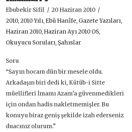
Ebubekir Sifil
20 Haziran 2010
2010
,
2010 Yılı
,
Ebû Hanîfe
,
Gazete Yazıları
,
Haziran 2010
,
Haziran Ayı 2010 OS
,
Okuyucu Soruları
,
Şahıslar
Soru
“Sayın hocam dün bir mesele oldu.
Arkadaşın biri dedi ki, Kütüb-i Sitte
müellifleri İmamı Azam’a güvenmedikleri
için ondan hadis nakletmemişler. Bu
konuyu biraz geniş şekilde izah ederseniz
duacınız olurum.”