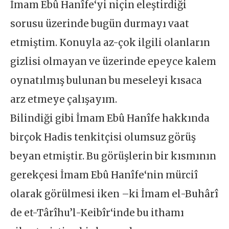
İmam Ebû Hanîfe‘yi niçin eleştirdiği
sorusu üzerinde bugün durmayı vaat
etmiştim. Konuyla az-çok ilgili olanların
gizlisi olmayan ve üzerinde epeyce kalem
oynatılmış bulunan bu meseleyi kısaca
arz etmeye çalışayım.
Bilindiği gibi İmam Ebû Hanîfe hakkında
birçok Hadis tenkitçisi olumsuz görüş
beyan etmiştir. Bu görüşlerin bir kısmının
gerekçesi İmam Ebû Hanîfe‘nin mürciî
olarak görülmesi iken –ki İmam el-Buhârî
de et-Târîhu’l-Keibîr‘inde bu ithamı