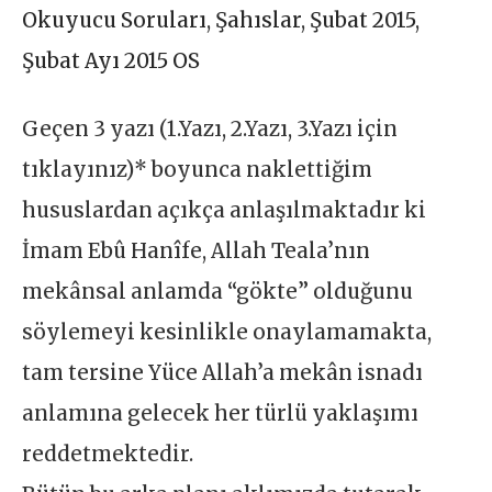
Okuyucu Soruları
,
Şahıslar
,
Şubat 2015
,
Şubat Ayı 2015 OS
Geçen 3 yazı (1.Yazı, 2.Yazı, 3.Yazı için
tıklayınız)* boyunca naklettiğim
hususlardan açıkça anlaşılmaktadır ki
İmam Ebû Hanîfe, Allah Teala’nın
mekânsal anlamda “gökte” olduğunu
söylemeyi kesinlikle onaylamamakta,
tam tersine Yüce Allah’a mekân isnadı
anlamına gelecek her türlü yaklaşımı
reddetmektedir.