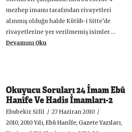
mezhep imamı tarafından rivayetleri
alınmış olduğu halde Kütüb-i Sitte’de
rivayetlerine yer verilmemiş isimler …
Devamını Oku
Okuyucu Soruları 24 İmam Ebû
Hanîfe Ve Hadis İmamları-2
Ebubekir Sifil
27 Haziran 2010
2010
,
2010 Yılı
,
Ebû Hanîfe
,
Gazete Yazıları
,