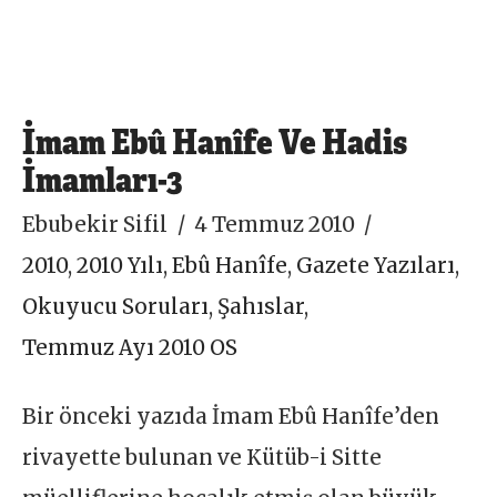
İmam Ebû Hanîfe Ve Hadis
İmamları-3
Ebubekir Sifil
4 Temmuz 2010
2010
,
2010 Yılı
,
Ebû Hanîfe
,
Gazete Yazıları
,
Okuyucu Soruları
,
Şahıslar
,
Temmuz Ayı 2010 OS
Bir önceki yazıda İmam Ebû Hanîfe’den
rivayette bulunan ve Kütüb-i Sitte