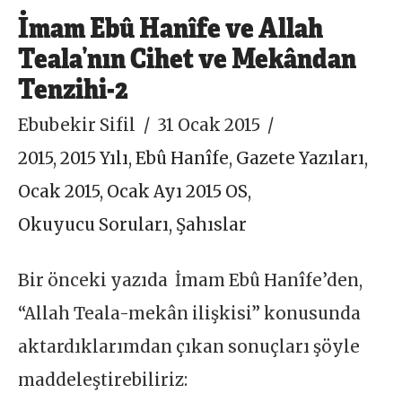
İmam Ebû Hanîfe ve Allah
Teala’nın Cihet ve Mekândan
Tenzihi-2
Ebubekir Sifil
31 Ocak 2015
2015
,
2015 Yılı
,
Ebû Hanîfe
,
Gazete Yazıları
,
Ocak 2015
,
Ocak Ayı 2015 OS
,
Okuyucu Soruları
,
Şahıslar
Bir önceki yazıda İmam Ebû Hanîfe’den,
“Allah Teala-mekân ilişkisi” konusunda
aktardıklarımdan çıkan sonuçları şöyle
maddeleştirebiliriz: