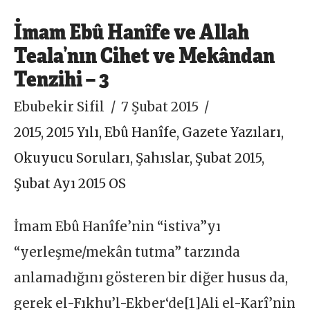
İmam Ebû Hanîfe ve Allah
Teala’nın Cihet ve Mekândan
Tenzihi – 3
Ebubekir Sifil
7 Şubat 2015
2015
,
2015 Yılı
,
Ebû Hanîfe
,
Gazete Yazıları
,
Okuyucu Soruları
,
Şahıslar
,
Şubat 2015
,
Şubat Ayı 2015 OS
İmam Ebû Hanîfe’nin “istiva”yı
“yerleşme/mekân tutma” tarzında
anlamadığını gösteren bir diğer husus da,
gerek el-Fıkhu’l-Ekber‘de[1]Ali el-Karî’nin