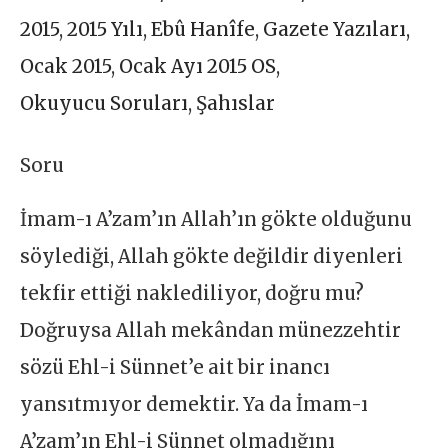
2015
,
2015 Yılı
,
Ebû Hanîfe
,
Gazete Yazıları
,
Ocak 2015
,
Ocak Ayı 2015 OS
,
Okuyucu Soruları
,
Şahıslar
Soru
İmam-ı A’zam’ın Allah’ın gökte olduğunu
söylediği, Allah gökte değildir diyenleri
tekfir ettiği naklediliyor, doğru mu?
Doğruysa Allah mekândan münezzehtir
sözü Ehl-i Sünnet’e ait bir inancı
yansıtmıyor demektir. Ya da İmam-ı
A’zam’ın Ehl-i Sünnet olmadığını