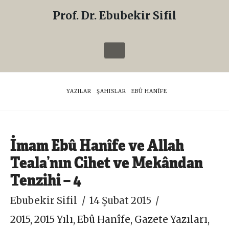
Prof. Dr. Ebubekir Sifil
Prof.
Dr.
Navigation
Ebubekir
Sifil
HOME
YAZILAR
ŞAHISLAR
EBÛ HANÎFE
İmam Ebû Hanîfe ve Allah
Teala’nın Cihet ve Mekândan
Tenzihi – 4
Ebubekir Sifil
14 Şubat 2015
2015
,
2015 Yılı
,
Ebû Hanîfe
,
Gazete Yazıları
,