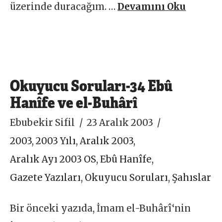
üzerinde duracağım. …
Devamını Oku
Okuyucu Soruları-34 Ebû
Hanîfe ve el-Buhârî
Ebubekir Sifil
23 Aralık 2003
2003
,
2003 Yılı
,
Aralık 2003
,
Aralık Ayı 2003 OS
,
Ebû Hanîfe
,
Gazete Yazıları
,
Okuyucu Soruları
,
Şahıslar
Bir önceki yazıda, İmam el-Buhârî‘nin