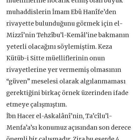
müelliflerine hocalık etmiş olan büyük
muhaddislerin İmam Ebû Hanîfe’den
rivayette bulunduğunu görmek için el-
Mizzî’nin Tehzîbu’l-Kemâl’ine bakmanın
yeterli olacağını söylemiştim. Keza
Kütüb-i Sitte müelliflerinin onun
rivayetlerine yer vermemiş olmasının
“güven” meselesi olarak algılanmaması
gerektiğini birkaç örnek üzerinden ifade
etmeye çalışmıştım.
İbn Hacer el-Askalânî’nin, Ta’cîlu’l-
Menfa’a’sı konumuz açısından son derece
önemli bir çalışmadır. Zira bu eserde 4