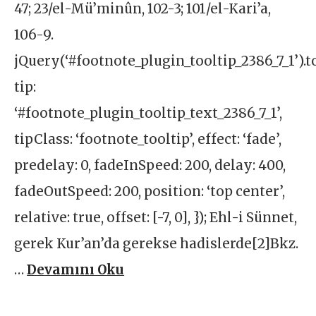
47; 23/el-Mü’minûn, 102-3; 101/el-Kari’a,
106-9.
jQuery(‘#footnote_plugin_tooltip_2386_7_1’).t
tip:
‘#footnote_plugin_tooltip_text_2386_7_1’,
tipClass: ‘footnote_tooltip’, effect: ‘fade’,
predelay: 0, fadeInSpeed: 200, delay: 400,
fadeOutSpeed: 200, position: ‘top center’,
relative: true, offset: [-7, 0], }); Ehl-i Sünnet,
gerek Kur’an’da gerekse hadislerde[2]Bkz.
…
Devamını Oku