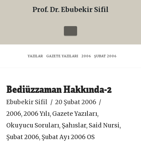
Prof. Dr. Ebubekir Sifil
Prof.
Dr.
Navigation
Ebubekir
Sifil
HOME
YAZILAR
GAZETE YAZILARI
2006
ŞUBAT 2006
Bediüzzaman Hakkında-2
Ebubekir Sifil
20 Şubat 2006
2006
,
2006 Yılı
,
Gazete Yazıları
,
Okuyucu Soruları
,
Şahıslar
,
Said Nursi
,
Şubat 2006
,
Şubat Ayı 2006 OS