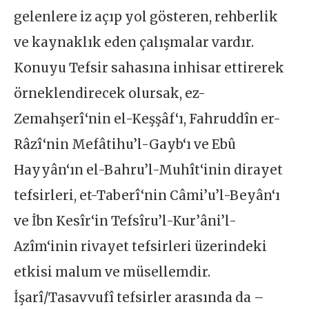
gelenlere iz açıp yol gösteren, rehberlik
ve kaynaklık eden çalışmalar vardır.
Konuyu Tefsir sahasına inhisar ettirerek
örneklendirecek olursak, ez-
Zemahşerî‘nin el-Keşşâf‘ı, Fahruddîn er-
Râzî‘nin Mefâtihu’l-Gayb‘ı ve Ebû
Hayyân‘ın el-Bahru’l-Muhît‘inin dirayet
tefsirleri, et-Taberî‘nin Câmi’u’l-Beyân‘ı
ve İbn Kesîr‘in Tefsîru’l-Kur’âni’l-
Azîm‘inin rivayet tefsirleri üzerindeki
etkisi malum ve müsellemdir.
İşarî/Tasavvufî tefsirler arasında da –