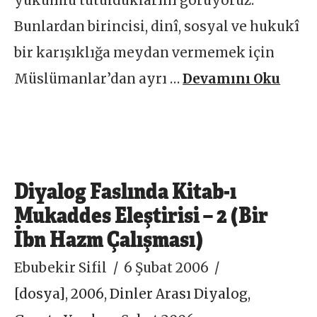
yükümlü tutulduklarını görüyoruz.
Bunlardan birincisi, dinî, sosyal ve hukukî
bir karışıklığa meydan vermemek için
Müslümanlar’dan ayrı …
Devamını Oku
Diyalog Faslında Kitab-ı
Mukaddes Eleştirisi – 2 (Bir
İbn Hazm Çalışması)
Ebubekir Sifil
6 Şubat 2006
[dosya]
,
2006
,
Dinler Arası Diyalog
,