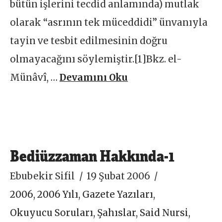
bütün işlerini tecdid anlamında) mutlak
olarak “asrının tek müceddidi” ünvanıyla
tayin ve tesbit edilmesinin doğru
olmayacağını söylemiştir.[1]Bkz. el-
Münâvî, …
Devamını Oku
Bediüzzaman Hakkında-1
Ebubekir Sifil
19 Şubat 2006
2006
,
2006 Yılı
,
Gazete Yazıları
,
Okuyucu Soruları
,
Şahıslar
,
Said Nursi
,