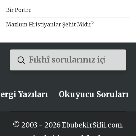
Bir Portre
Mazlum Hristiyanlar Şehit Midir?
Submit
Search
ergi Yazıları
Okuyucu Soruları
© 2003 - 2026 EbubekirSifil.com.