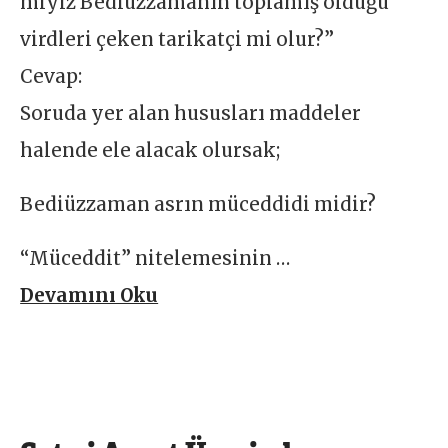
miyiz Bediüzzamanın toplamış olduğu
virdleri çeken tarikatçi mi olur?”
Cevap:
Soruda yer alan hususları maddeler
halende ele alacak olursak;
Bediüzzaman asrın müceddidi midir?
“Müceddit” nitelemesinin …
Devamını Oku