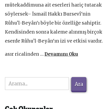
mütekaddimuna ait eserleri hariç tutarak
söylersek– İsmail Hakkı Bursevî‘nin
Rûhu’l-Beyân‘ı böyle bir özelliğe sahiptir.
Kendisinden sonra kaleme alınmış birçok
eserde Rûhu’l-Beyân‘ın izi ve etkisi vardır.
asır ricalinden …
Devamını Oku
Ara
Ara
Çok Okunanlar