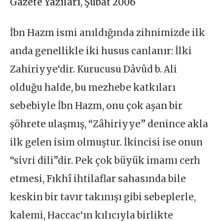
Gazete Yazıları
,
Şubat 2006
İbn Hazm ismi anıldığında zihnimizde ilk
anda genellikle iki husus canlanır: İlki
Zahiriyye‘dir. Kurucusu Dâvûd b. Ali
olduğu halde, bu mezhebe katkıları
sebebiyle İbn Hazm, onu çok aşan bir
şöhrete ulaşmış, “Zâhiriyye” denince akla
ilk gelen isim olmuştur. İkincisi ise onun
“sivri dili”dir. Pek çok büyük imamı cerh
etmesi, Fıkhî ihtilaflar sahasında bile
keskin bir tavır takınışı gibi sebeplerle,
kalemi, Haccac‘ın kılıcıyla birlikte