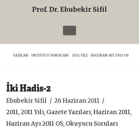
Prof. Dr. Ebubekir Sifil
Prof.
Dr.
Navigation
Ebubekir
Sifil
HOME
YAZILAR
OKUYUCU SORULARI
2011 YILI
HAZIRAN AYI 2011 OS
İki Hadis-2
Ebubekir Sifil
26 Haziran 2011
2011
,
2011 Yılı
,
Gazete Yazıları
,
Haziran 2011
,
Haziran Ayı 2011 OS
,
Okuyucu Soruları