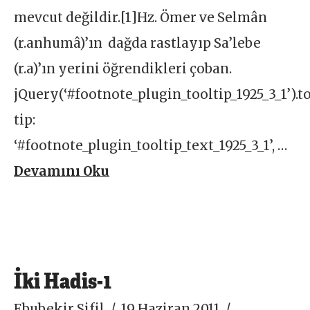
mevcut değildir.[1]Hz. Ömer ve Selmân
(r.anhumâ)’ın dağda rastlayıp Sa’lebe
(r.a)’ın yerini öğrendikleri çoban.
jQuery(‘#footnote_plugin_tooltip_1925_3_1’).to
tip:
‘#footnote_plugin_tooltip_text_1925_3_1’, …
Devamını Oku
İki Hadis-1
Ebubekir Sifil
19 Haziran 2011