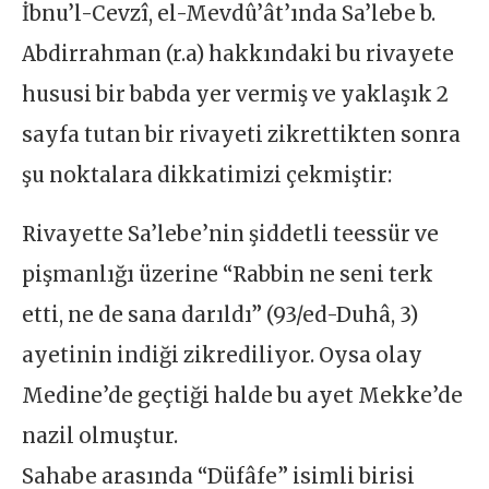
İbnu’l-Cevzî, el-Mevdû’ât’ında Sa’lebe b.
Abdirrahman (r.a) hakkındaki bu rivayete
hususi bir babda yer vermiş ve yaklaşık 2
sayfa tutan bir rivayeti zikrettikten sonra
şu noktalara dikkatimizi çekmiştir:
Rivayette Sa’lebe’nin şiddetli teessür ve
pişmanlığı üzerine “Rabbin ne seni terk
etti, ne de sana darıldı” (93/ed-Duhâ, 3)
ayetinin indiği zikrediliyor. Oysa olay
Medine’de geçtiği halde bu ayet Mekke’de
nazil olmuştur.
Sahabe arasında “Düfâfe” isimli birisi