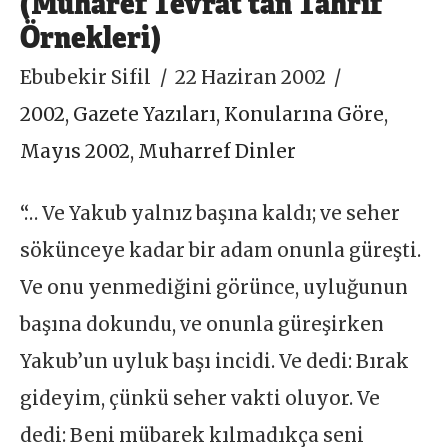
(Muharef Tevrat’tan Tahrif
Örnekleri)
Ebubekir Sifil
22 Haziran 2002
2002
,
Gazete Yazıları
,
Konularına Göre
,
Mayıs 2002
,
Muharref Dinler
“… Ve Yakub yalnız başına kaldı; ve seher
sökünceye kadar bir adam onunla güreşti.
Ve onu yenmediğini görünce, uyluğunun
başına dokundu, ve onunla güreşirken
Yakub’un uyluk başı incidi. Ve dedi: Bırak
gideyim, çünkü seher vakti oluyor. Ve
dedi: Beni mübarek kılmadıkça seni