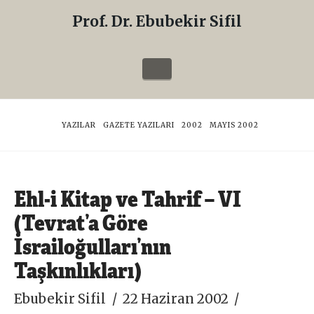
Prof. Dr. Ebubekir Sifil
Prof.
Dr.
Navigation
Ebubekir
Sifil
HOME
YAZILAR
GAZETE YAZILARI
2002
MAYIS 2002
Ehl-i Kitap ve Tahrif – VI
(Tevrat’a Göre
İsrailoğulları’nın
Taşkınlıkları)
Ebubekir Sifil
22 Haziran 2002