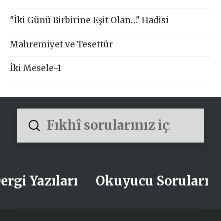
"İki Günü Birbirine Eşit Olan…" Hadisi
Mahremiyet ve Tesettür
İki Mesele-1
Submit
Search
ergi Yazıları
Okuyucu Soruları