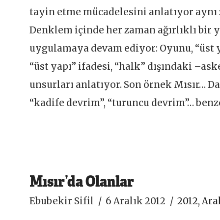
tayin etme mücadelesini anlatıyor aynı
Denklem içinde her zaman ağırlıklı bir
uygulamaya devam ediyor: Oyunu, “üst 
“üst yapı” ifadesi, “halk” dışındaki –as
unsurları anlatıyor. Son örnek Mısır… D
“kadife devrim”, “turuncu devrim”… benze
Mısır’da Olanlar
Ebubekir Sifil
6 Aralık 2012
2012
,
Ara