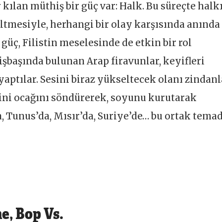
 kılan müthiş bir güç var: Halk. Bu süreçte halk
tmesiyle, herhangi bir olay karşısında anında
güç, Filistin meselesinde de etkin bir rol
şbaşında bulunan Arap firavunlar, keyifleri
aptılar. Sesini biraz yükseltecek olanı zindanl
vini ocağını söndürerek, soyunu kurutarak
, Tunus’da, Mısır’da, Suriye’de… bu ortak tema
e, Bop Vs.