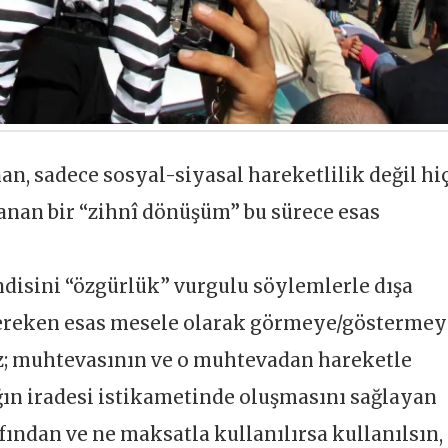
n, sadece sosyal-siyasal hareketlilik değil hi
şanan bir “zihnî dönüşüm” bu sürece esas
disini “özgürlük” vurgulu söylemlerle dışa
gereken esas mesele olarak görmeye/gösterme
ız; muhtevasının ve o muhtevadan hareketle
ğın iradesi istikametinde oluşmasını sağlayan
fından ve ne maksatla kullanılırsa kullanılsın,