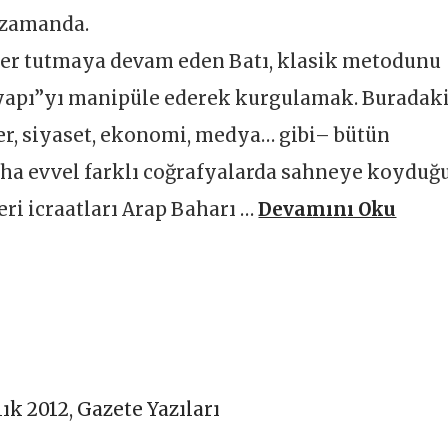
 zamanda.
 yer tutmaya devam eden Batı, klasik metodunu
yapı”yı manipüle ederek kurgulamak. Buradak
ker, siyaset, ekonomi, medya… gibi– bütün
aha evvel farklı coğrafyalarda sahneye koyduğ
ri icraatları Arap Baharı …
Devamını Oku
lık 2012
,
Gazete Yazıları