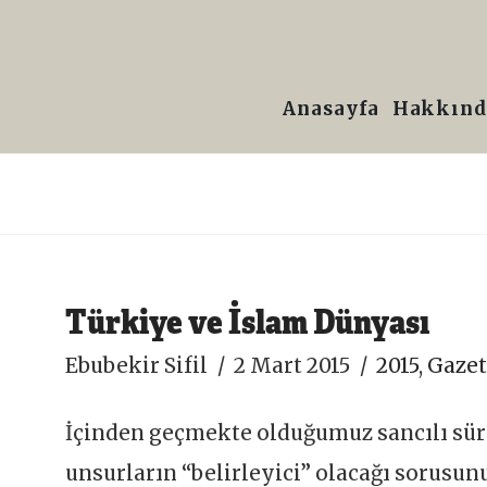
Prof.
Dr.
Anasayfa
Hakkınd
Ebubekir
Sifil
Türkiye ve İslam Dünyası
Ebubekir Sifil
2 Mart 2015
2015
,
Gazet
İçinden geçmekte olduğumuz sancılı sür
unsurların “belirleyici” olacağı sorusu