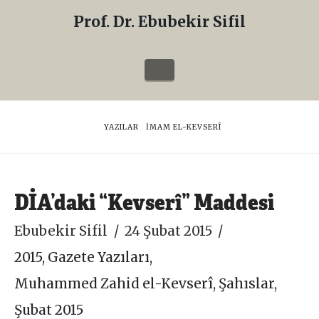
Prof. Dr. Ebubekir Sifil
Prof.
Dr.
Navigation
Ebubekir
Sifil
HOME
YAZILAR
İMAM EL-KEVSERÎ
DİA’daki “Kevserî” Maddesi
Ebubekir Sifil
24 Şubat 2015
2015
,
Gazete Yazıları
,
Muhammed Zahid el-Kevserî
,
Şahıslar
,
Şubat 2015