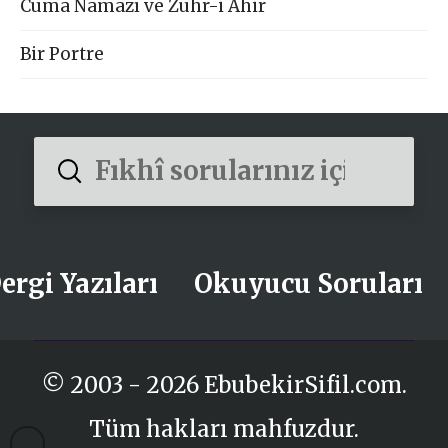
Cuma Namazı ve Zuhr-i Ahir
Bir Portre
Submit
Search
ergi Yazıları
Okuyucu Soruları
© 2003 - 2026 EbubekirSifil.com.
Tüm hakları mahfuzdur.