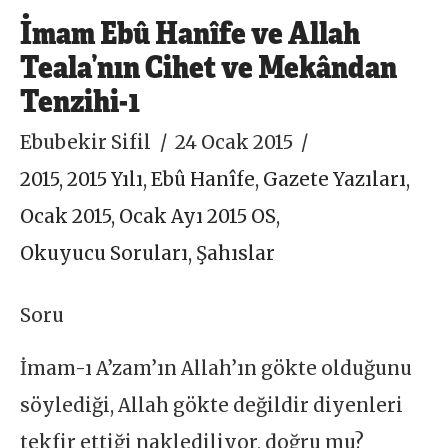
İmam Ebû Hanîfe ve Allah
Teala’nın Cihet ve Mekândan
Tenzihi-1
Ebubekir Sifil
24 Ocak 2015
2015
,
2015 Yılı
,
Ebû Hanîfe
,
Gazete Yazıları
,
Ocak 2015
,
Ocak Ayı 2015 OS
,
Okuyucu Soruları
,
Şahıslar
Soru
İmam-ı A’zam’ın Allah’ın gökte olduğunu
söylediği, Allah gökte değildir diyenleri
tekfir ettiği naklediliyor, doğru mu?