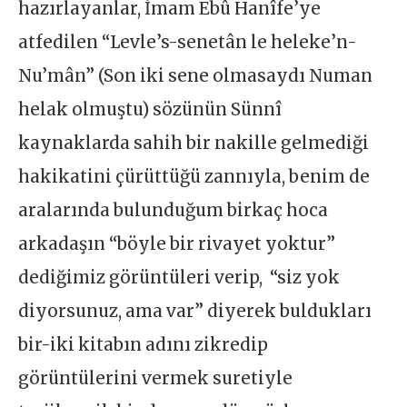
hazırlayanlar, İmam Ebû Hanîfe’ye
atfedilen “Levle’s-senetân le heleke’n-
Nu’mân” (Son iki sene olmasaydı Numan
helak olmuştu) sözünün Sünnî
kaynaklarda sahih bir nakille gelmediği
hakikatini çürüttüğü zannıyla, benim de
aralarında bulunduğum birkaç hoca
arkadaşın “böyle bir rivayet yoktur”
dediğimiz görüntüleri verip, “siz yok
diyorsunuz, ama var” diyerek buldukları
bir-iki kitabın adını zikredip
görüntülerini vermek suretiyle