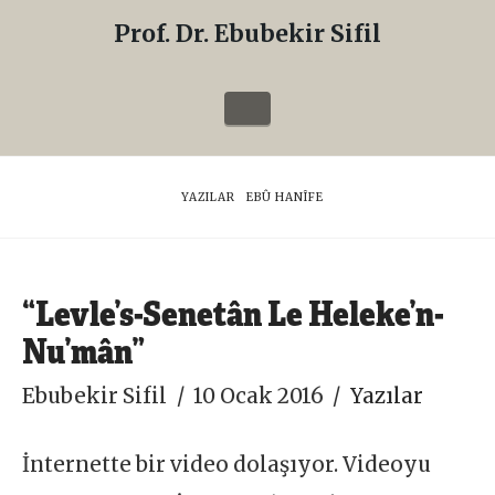
Prof. Dr. Ebubekir Sifil
Prof.
Dr.
Navigation
Ebubekir
Sifil
HOME
YAZILAR
EBÛ HANÎFE
“Levle’s-Senetân Le Heleke’n-
Nu’mân”
Ebubekir Sifil
10 Ocak 2016
Yazılar
İnternette bir video dolaşıyor. Videoyu