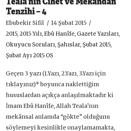
Teala’nın Cihet ve Mekândan
Tenzihi – 4
Ebubekir Sifil
14 Şubat 2015
2015
,
2015 Yılı
,
Ebû Hanîfe
,
Gazete Yazıları
,
Okuyucu Soruları
,
Şahıslar
,
Şubat 2015
,
Şubat Ayı 2015 OS
Geçen 3 yazı (1.Yazı, 2.Yazı, 3.Yazı için
tıklayınız)* boyunca naklettiğim
hususlardan açıkça anlaşılmaktadır ki
İmam Ebû Hanîfe, Allah Teala’nın
mekânsal anlamda “gökte” olduğunu
söylemeyi kesinlikle onaylamamakta,