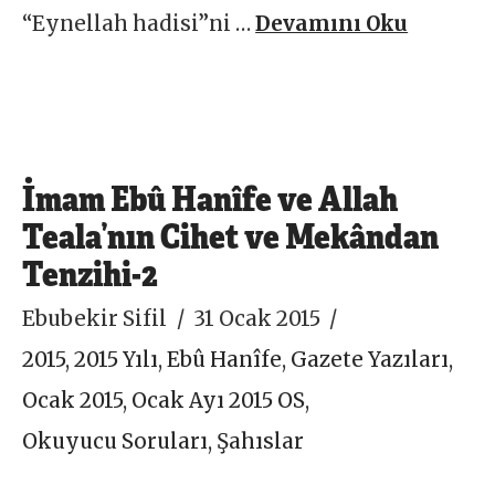
“Eynellah hadisi”ni …
Devamını Oku
İmam Ebû Hanîfe ve Allah
Teala’nın Cihet ve Mekândan
Tenzihi-2
Ebubekir Sifil
31 Ocak 2015
2015
,
2015 Yılı
,
Ebû Hanîfe
,
Gazete Yazıları
,
Ocak 2015
,
Ocak Ayı 2015 OS
,
Okuyucu Soruları
,
Şahıslar