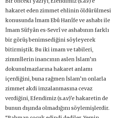
Bir önceki yazıyı, Efendimiz (s.a.v)’e
hakaret eden zimmet ehlinin öldürülmesi
konusunda İmam Ebû Hanîfe ve ashabı ile
İmam Süfyân es-Sevrî ve ashabının farklı
bir görüş benimsediğini söyleyerek
bitirmiştik. Bu iki imam ve tabileri,
zimmîlerin inancının aslen İslam’ın
dokunulmazlarına hakaret anlamı
içerdiğini, buna rağmen İslam’ın onlarla
zimmet akdi imzalanmasına cevaz
verdiğini, Efendimiz (s.a.v)’e hakaretin de
bunun dışında olmadığını söylemişlerdir.
“Rahman çocuk edindi dediler. Yemin