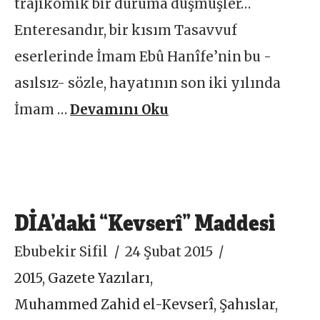
trajikomik bir duruma düşmüşler…
Enteresandır, bir kısım Tasavvuf
eserlerinde İmam Ebû Hanîfe’nin bu -
asılsız- sözle, hayatının son iki yılında
İmam …
Devamını Oku
DİA’daki “Kevserî” Maddesi
Ebubekir Sifil
24 Şubat 2015
2015
,
Gazete Yazıları
,
Muhammed Zahid el-Kevserî
,
Şahıslar
,