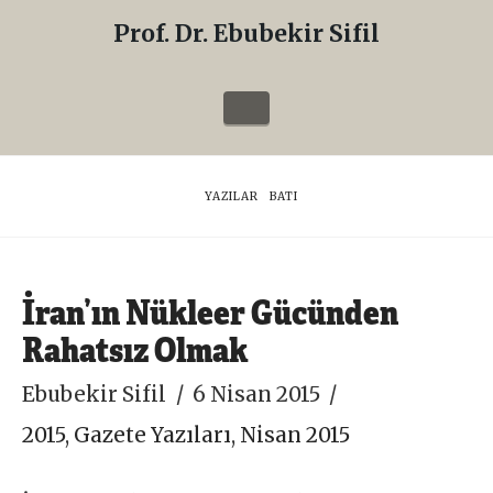
Prof. Dr. Ebubekir Sifil
Prof.
Dr.
Navigation
Ebubekir
Sifil
HOME
YAZILAR
BATI
İran’ın Nükleer Gücünden
Rahatsız Olmak
Ebubekir Sifil
6 Nisan 2015
2015
,
Gazete Yazıları
,
Nisan 2015