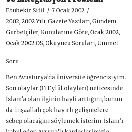
Ebubekir Sifil
7 Ocak 2002
2002
,
2002 Yılı
,
Gazete Yazıları
,
Gündem
,
Gurbetçiler
,
Konularına Göre
,
Ocak 2002
,
Ocak 2002 OS
,
Okuyucu Soruları
,
Ümmet
Soru
Ben Avusturya’da üniversite öğrencisiyim.
Son olaylar (11 Eylül olayları) neticesinde
İslam’a olan ilginin hayli arttığını, bunun
da inşaallah çok hayırlı gelişmelere
sebep olacağını söylemek isterim. İslam’ı
kabul eden Avrupa’lı kardeşlerimizle,