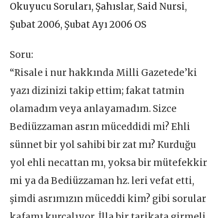
Okuyucu Soruları
,
Şahıslar
,
Said Nursi
,
Şubat 2006
,
Şubat Ayı 2006 OS
Soru:
“Risale i nur hakkında Milli Gazetede’ki
yazı dizinizi takip ettim; fakat tatmin
olamadım veya anlayamadım. Sizce
Bediüzzaman asrın müceddidi mi? Ehli
sünnet bir yol sahibi bir zat mı? Kurduğu
yol ehli necattan mı, yoksa bir mütefekkir
mi ya da Bediüzzaman hz. leri vefat etti,
şimdi asrımızın müceddi kim? gibi sorular
kafamı kurcalıyor. İlla bir tarikata girmeli