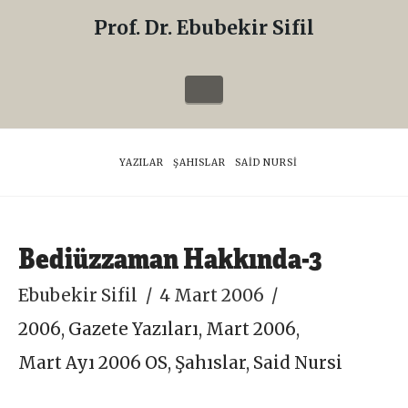
Prof. Dr. Ebubekir Sifil
Prof.
Dr.
Navigation
Ebubekir
Sifil
HOME
YAZILAR
ŞAHISLAR
SAID NURSI
Bediüzzaman Hakkında-3
Ebubekir Sifil
4 Mart 2006
2006
,
Gazete Yazıları
,
Mart 2006
,
Mart Ayı 2006 OS
,
Şahıslar
,
Said Nursi