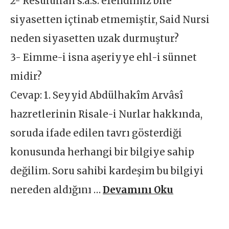
2- Resulullah s.a.s. efendimiz bile
siyasetten içtinab etmemiştir, Said Nursi
neden siyasetten uzak durmuştur?
3- Eimme-i isna aşeriyye ehl-i sünnet
midir?
Cevap: 1. Seyyid Abdülhakîm Arvâsî
hazretlerinin Risale-i Nurlar hakkında,
soruda ifade edilen tavrı gösterdiği
konusunda herhangi bir bilgiye sahip
değilim. Soru sahibi kardeşim bu bilgiyi
nereden aldığını …
Devamını Oku