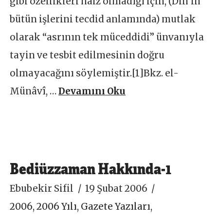
gibi özellikleri haiz olmadığı için, (Din’in
bütün işlerini tecdid anlamında) mutlak
olarak “asrının tek müceddidi” ünvanıyla
tayin ve tesbit edilmesinin doğru
olmayacağını söylemiştir.[1]Bkz. el-
Münâvî, …
Devamını Oku
Bediüzzaman Hakkında-1
Ebubekir Sifil
19 Şubat 2006
2006
,
2006 Yılı
,
Gazete Yazıları
,