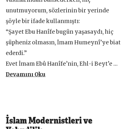
unutmuyorum, sözlerinin bir yerinde
şöyle bir ifade kullanmıştı:
“Şayet Ebu Hanîfe bugün yaşasaydı, hiç
şüpheniz olmasın, İmam Humeynî’ye biat
ederdi.”
Evet İmam Ebû Hanîfe’nin, Ehl-i Beyt’e …
Devamını Oku
İslam Modernistleri ve