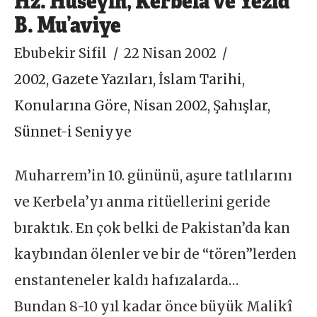
B. Mu’aviye
Ebubekir Sifil
22 Nisan 2002
2002
,
Gazete Yazıları
,
İslam Tarihi
,
Konularına Göre
,
Nisan 2002
,
Şahışlar
,
Sünnet-i Seniyye
Muharrem’in 10. gününü, aşure tatlılarını
ve Kerbela’yı anma ritüellerini geride
bıraktık. En çok belki de Pakistan’da kan
kaybından ölenler ve bir de “tören”lerden
enstanteneler kaldı hafızalarda…
Bundan 8-10 yıl kadar önce büyük Malikî