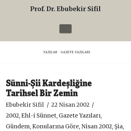
Prof. Dr. Ebubekir Sifil
Prof.
Dr.
Navigation
Ebubekir
Sifil
HOME
YAZILAR
GAZETE YAZILARI
Sünni-Şii Kardeşliğine
Tarihsel Bir Zemin
Ebubekir Sifil
22 Nisan 2002
2002
,
Ehl-i Sünnet
,
Gazete Yazıları
,
Gündem
,
Konularına Göre
,
Nisan 2002
,
Şia
,