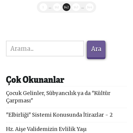
1
...
141
142
143
...
144
Ara
Ara
Çok Okunanlar
Çocuk Gelinler, Sübyancılık ya da "Kültür
Çarpması"
"Elbirliği" Sistemi Konusunda İtirazlar - 2
Hz. Aişe Validemizin Evlilik Yaşı