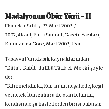
Madalyonun Öbür Yüzü – II
Ebubekir Sifil
23 Mart 2002
2002
,
Akaid
,
Ehl-i Sünnet
,
Gazete Yazıları
,
Konularına Göre
,
Mart 2002
,
Usul
Tasavvuf’un klasik kaynaklarından
“Kûtu’l-Kulûb”da Ebû Tâlib el-Mekkî şöyle
der:
“Bilinmelidir ki, Kur’an’ın müşahede, keşif
ve melekûtun zuhuru ile olan fehmini,
kendisinde şu hasletlerden birisi bulunan