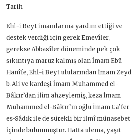
Tarih
Ehl-i Beyt imamlarına yardım ettiği ve
destek verdiği için gerek Emevîler,
gerekse Abbasîler döneminde pek çok
sıkıntıya maruz kalmış olan İmam Ebû
Hanîfe, Ehl-i Beyt ulularından İmam Zeyd
b. Ali ve kardeşi İmam Muhammed el-
Bâkır’dan ilim ahzeylemiş, keza İmam
Muhammed el-Bâkır’ın oğlu İmam Ca’fer
es-Sâdık ile de sürekli bir ilmî münasebet
içinde bulunmuştur. Hatta ulema, yaşıt