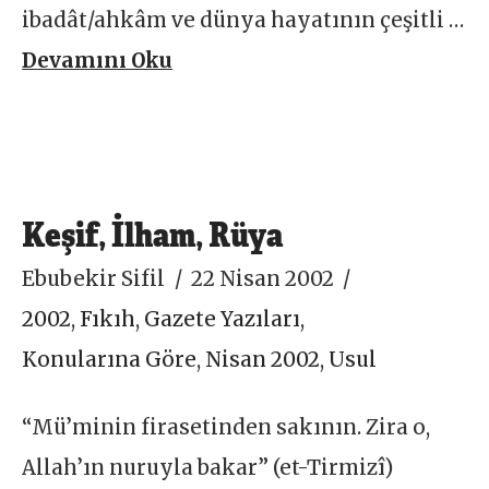
ibadât/ahkâm ve dünya hayatının çeşitli …
Devamını Oku
Keşif, İlham, Rüya
Ebubekir Sifil
22 Nisan 2002
2002
,
Fıkıh
,
Gazete Yazıları
,
Konularına Göre
,
Nisan 2002
,
Usul
“Mü’minin firasetinden sakının. Zira o,
Allah’ın nuruyla bakar” (et-Tirmizî)