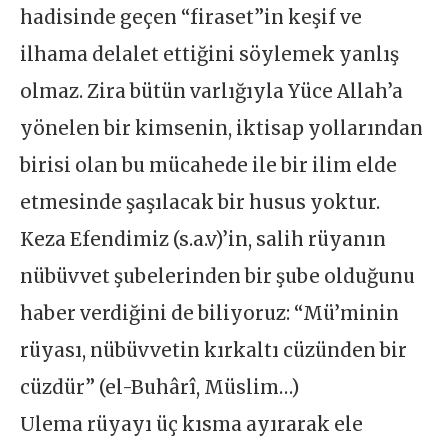
hadisinde geçen “firaset”in keşif ve
ilhama delalet ettiğini söylemek yanlış
olmaz. Zira bütün varlığıyla Yüce Allah’a
yönelen bir kimsenin, iktisap yollarından
birisi olan bu mücahede ile bir ilim elde
etmesinde şaşılacak bir husus yoktur.
Keza Efendimiz (s.a.v)’in, salih rüyanın
nübüvvet şubelerinden bir şube olduğunu
haber verdiğini de biliyoruz: “Mü’minin
rüyası, nübüvvetin kırkaltı cüzünden bir
cüzdür” (el-Buhârî, Müslim…)
Ulema rüyayı üç kısma ayırarak ele