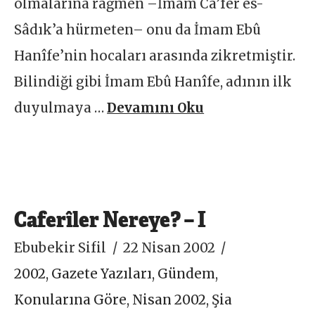
olmalarına rağmen –İmam Ca’fer es-
Sâdık’a hürmeten– onu da İmam Ebû
Hanîfe’nin hocaları arasında zikretmiştir.
Bilindiği gibi İmam Ebû Hanîfe, adının ilk
duyulmaya …
Devamını Oku
Caferîler Nereye? – I
Ebubekir Sifil
22 Nisan 2002
2002
,
Gazete Yazıları
,
Gündem
,
Konularına Göre
,
Nisan 2002
,
Şia