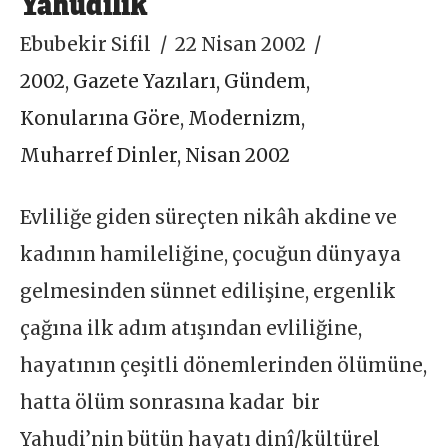
Yahudilik
Ebubekir Sifil
22 Nisan 2002
2002
,
Gazete Yazıları
,
Gündem
,
Konularına Göre
,
Modernizm
,
Muharref Dinler
,
Nisan 2002
Evliliğe giden süreçten nikâh akdine ve
kadının hamileliğine, çocuğun dünyaya
gelmesinden sünnet edilişine, ergenlik
çağına ilk adım atışından evliliğine,
hayatının çeşitli dönemlerinden ölümüne,
hatta ölüm sonrasına kadar bir
Yahudi’nin bütün hayatı dinî/kültürel