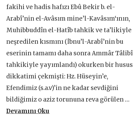
fakihi ve hadis hafızı Ebû Bekir b. el-
Arabî’nin el-Avâsım mine’l-Kavâsım‘ının,
Muhibbuddîn el-Hatîb tahkik ve ta’likiyle
neşredilen kısmını (İbnu’l-Arabî’nin bu
eserinin tamamı daha sonra Ammâr Tâlibî
tahkikiyle yayımlandı) okurken bir husus
dikkatimi çekmişti: Hz. Hüseyin’e,
Efendimiz (s.a.v)’in ne kadar sevdiğini
bildiğimiz o aziz torununa reva görülen …
Devamını Oku