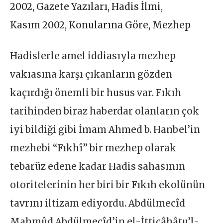
2002
,
Gazete Yazıları
,
Hadis İlmi
,
Kasım 2002
,
Konularına Göre
,
Mezhep
Hadislerle amel iddiasıyla mezhep
vakıasına karşı çıkanların gözden
kaçırdığı önemli bir husus var. Fıkıh
tarihinden biraz haberdar olanların çok
iyi bildiği gibi İmam Ahmed b. Hanbel’in
mezhebi “Fıkhî” bir mezhep olarak
tebarüz edene kadar Hadis sahasının
otoritelerinin her biri bir Fıkıh ekolünün
tavrını iltizam ediyordu. Abdülmecîd
Mahmûd Abdülmecîd’in el-İtticâhâtu’l-