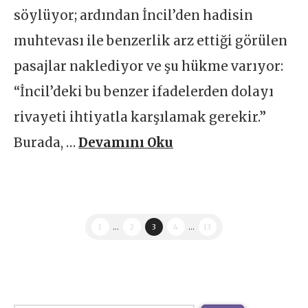
söylüyor; ardından İncil’den hadisin
muhtevası ile benzerlik arz ettiği görülen
pasajlar naklediyor ve şu hükme varıyor:
“İncil’deki bu benzer ifadelerden dolayı
rivayeti ihtiyatla karşılamak gerekir.”
Burada, …
Devamını Oku
1
...
2
3
4
...
13