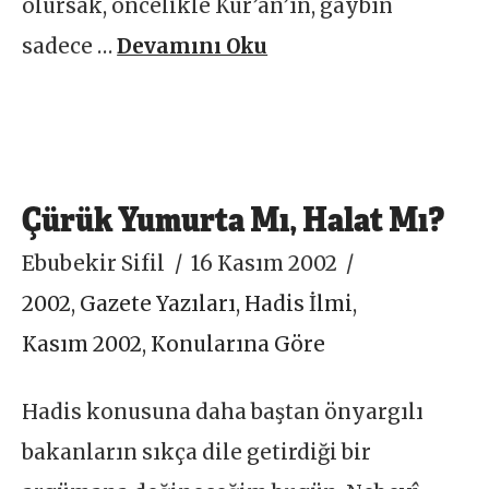
olursak, öncelikle Kur’an’ın, gaybın
sadece …
Devamını Oku
Çürük Yumurta Mı, Halat Mı?
Ebubekir Sifil
16 Kasım 2002
2002
,
Gazete Yazıları
,
Hadis İlmi
,
Kasım 2002
,
Konularına Göre
Hadis konusuna daha baştan önyargılı
bakanların sıkça dile getirdiği bir