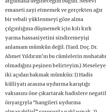
argümana değineceğim bugün. Nebevî
emaneti zayi etmemek ve gerçekten ağır
bir vebali yüklenmeyi göze alma
çılgınlığına düşmemek için kılı kırk
yarma hassasiyetini sindiremeyişi
anlamam mümkün değil. (Yard. Doç. Dr.
Ahmet Yıldırım’ın bu cümlelerin muhatabı
olmadığını peşinen belirteyim.) Meseleye
iki açıdan bakmak mümkün: 1) Hadis
külliyatı arasına uydurma karıştığı
vakıasını öne çıkartarak hadislere negatif
önyargıyla “hangileri uydurma
olmayabilir?” sorusuyla yaklaşmak. 2)