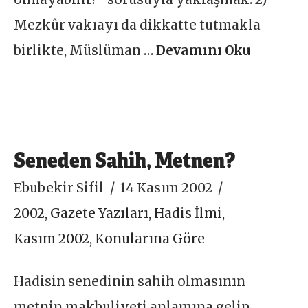
Mezkûr vakıayı da dikkatte tutmakla
birlikte, Müslüman …
Devamını Oku
Seneden Sahih, Metnen?
Ebubekir Sifil
14 Kasım 2002
2002
,
Gazete Yazıları
,
Hadis İlmi
,
Kasım 2002
,
Konularına Göre
Hadisin senedinin sahih olmasının
metnin makbuliyeti anlamına gelip