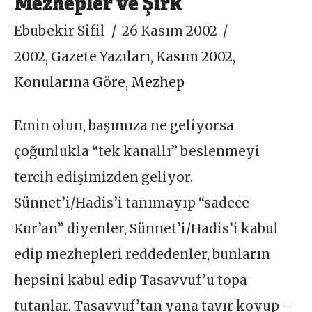
Mezhepler ve Şirk
Ebubekir Sifil
26 Kasım 2002
2002
,
Gazete Yazıları
,
Kasım 2002
,
Konularına Göre
,
Mezhep
Emin olun, başımıza ne geliyorsa
çoğunlukla “tek kanallı” beslenmeyi
tercih edişimizden geliyor.
Sünnet’i/Hadis’i tanımayıp “sadece
Kur’an” diyenler, Sünnet’i/Hadis’i kabul
edip mezhepleri reddedenler, bunların
hepsini kabul edip Tasavvuf’u topa
tutanlar, Tasavvuf’tan yana tavır koyup –