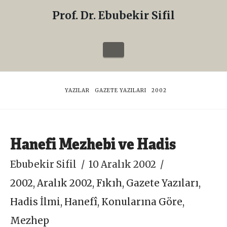
Prof. Dr. Ebubekir Sifil
Prof.
Dr.
Navigation
Ebubekir
Sifil
HOME
YAZILAR
GAZETE YAZILARI
2002
Hanefi Mezhebi ve Hadis
Ebubekir Sifil
10 Aralık 2002
2002
,
Aralık 2002
,
Fıkıh
,
Gazete Yazıları
,
Hadis İlmi
,
Hanefî
,
Konularına Göre
,
Mezhep