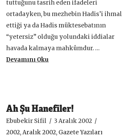
tuttuğunu tasrih eden ifadeleri
ortadayken, bu mezhebin Hadis’i ihmal
ettiği ya da Hadis müktesebatının
“yetersiz” olduğu yolundaki iddialar
havada kalmaya mahkûmdur. …
Devamını Oku
Ah Şu Hanefîler!
Ebubekir Sifil
3 Aralık 2002
2002
,
Aralık 2002
,
Gazete Yazıları