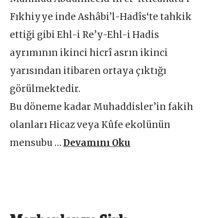
Fıkhiyye inde Ashâbi’l-Hadîs‘te tahkik
ettiği gibi Ehl-i Re’y-Ehl-i Hadis
ayrımının ikinci hicrî asrın ikinci
yarısından itibaren ortaya çıktığı
görülmektedir.
Bu döneme kadar Muhaddisler’in fakih
olanları Hicaz veya Kûfe ekolünün
mensubu …
Devamını Oku