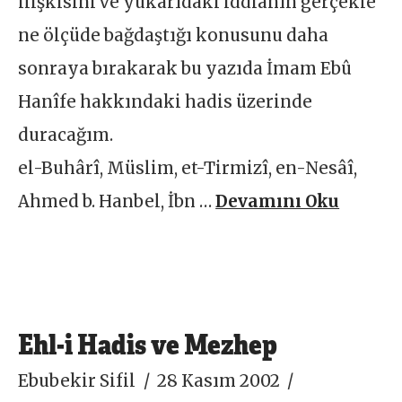
ilişkisini ve yukarıdaki iddianın gerçekle
ne ölçüde bağdaştığı konusunu daha
sonraya bırakarak bu yazıda İmam Ebû
Hanîfe hakkındaki hadis üzerinde
duracağım.
el-Buhârî, Müslim, et-Tirmizî, en-Nesâî,
Ahmed b. Hanbel, İbn …
Devamını Oku
Ehl-i Hadis ve Mezhep
Ebubekir Sifil
28 Kasım 2002