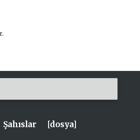
r.
Şahıslar
[dosya]