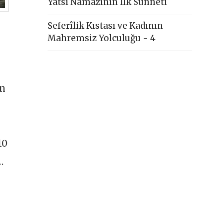
Yatsı Namazının İlk Sünneti
Seferîlik Kıstası ve Kadının
Mahremsiz Yolculuğu - 4
in
10
…