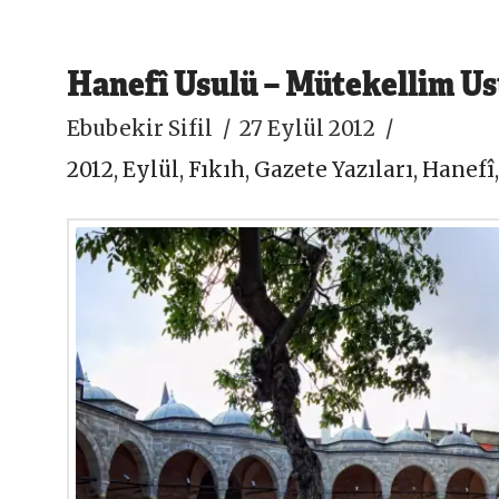
Hanefî Usulü – Mütekellim U
Ebubekir Sifil
27 Eylül 2012
2012
,
Eylül
,
Fıkıh
,
Gazete Yazıları
,
Hanefî