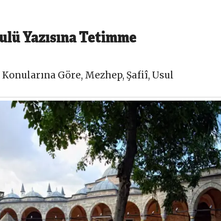
sulü Yazısına Tetimme
,
Konularına Göre
,
Mezhep
,
Şafiî
,
Usul