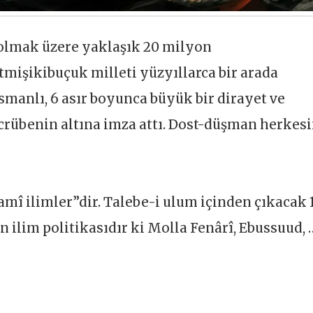
 olmak üzere yaklaşık 20 milyon
işikibuçuk milleti yüzyıllarca bir arada
smanlı, 6 asır boyunca büyük bir dirayet ve
crübenin altına imza attı. Dost-düşman herkes
amî ilimler”dir. Talebe-i ulum içinden çıkacak 
n ilim politikasıdır ki Molla Fenârî, Ebussuud, 