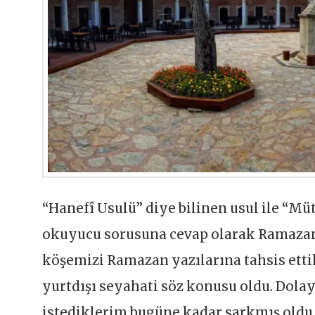
“Hanefî Usulü” diye bilinen usul ile “Mü
okuyucu sorusuna cevap olarak Ramazan 
köşemizi Ramazan yazılarına tahsis etti
yurtdışı seyahati söz konusu oldu. Dolay
istediklerim bugüne kadar sarkmış oldu