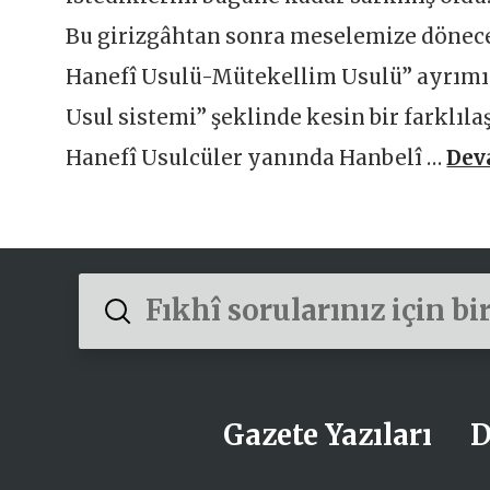
Bu girizgâhtan sonra meselemize dönece
Hanefî Usulü-Mütekellim Usulü” ayrımını
Usul sistemi” şeklinde kesin bir farklıl
Hanefî Usulcüler yanında Hanbelî …
Dev
Submit
Search
Gazete Yazıları
D