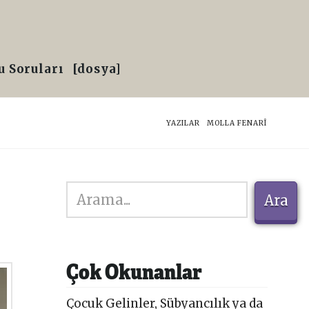
 Soruları
[dosya]
HOME
YAZILAR
MOLLA FENARÎ
Ara
Ara
Çok Okunanlar
Çocuk Gelinler, Sübyancılık ya da