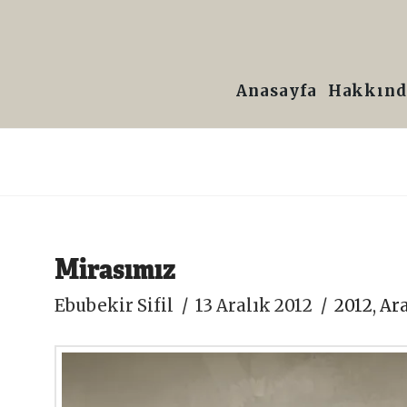
Prof.
Dr.
Anasayfa
Hakkınd
Ebubekir
Sifil
Mirasımız
Ebubekir Sifil
13 Aralık 2012
2012
,
Ara