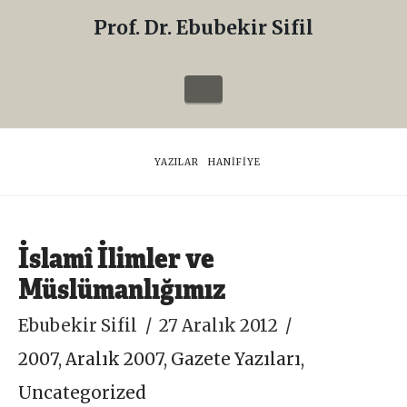
Prof. Dr. Ebubekir Sifil
Prof.
Dr.
Navigation
Ebubekir
Sifil
HOME
YAZILAR
HANIFIYE
İslamî İlimler ve
Müslümanlığımız
Ebubekir Sifil
27 Aralık 2012
2007
,
Aralık 2007
,
Gazete Yazıları
,
Uncategorized