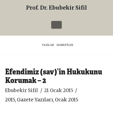
Prof. Dr. Ebubekir Sifil
Prof.
Dr.
Navigation
Ebubekir
Sifil
HOME
YAZILAR
HANEFÎLER
Efendimiz (sav)’in Hukukunu
Korumak – 2
Ebubekir Sifil
21 Ocak 2015
2015
,
Gazete Yazıları
,
Ocak 2015