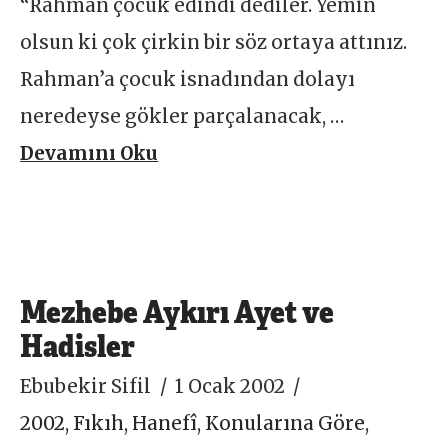
“Rahman çocuk edindi dediler. Yemin
olsun ki çok çirkin bir söz ortaya attınız.
Rahman’a çocuk isnadından dolayı
neredeyse gökler parçalanacak, …
Devamını Oku
Mezhebe Aykırı Ayet ve
Hadisler
Ebubekir Sifil
1 Ocak 2002
2002
,
Fıkıh
,
Hanefî
,
Konularına Göre
,