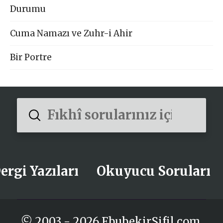
Durumu
Cuma Namazı ve Zuhr-i Ahir
Bir Portre
Submit
Search
ergi Yazıları
Okuyucu Soruları
© 2003 - 2026 EbubekirSifil.com.