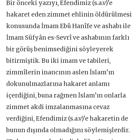
Bir önceki yazıyı, Efendimiz (s.a.v)’e
hakaret eden zimmet ehlinin öldürülmesi
konusunda İmam Ebû Hanîfe ve ashabı ile
İmam Süfyân es-Sevrî ve ashabının farklı
bir görüş benimsediğini söyleyerek
bitirmiştik. Bu iki imam ve tabileri,
zimmîlerin inancının aslen İslam’ın
dokunulmazlarına hakaret anlamı
içerdiğini, buna rağmen İslam’ın onlarla
zimmet akdi imzalanmasına cevaz
verdiğini, Efendimiz (s.a.v)’e hakaretin de
bunun dışında olmadığını söylemişlerdir.