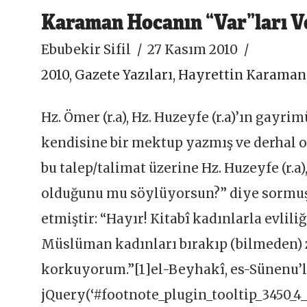
Karaman Hocanın “Var”ları Ve
Ebubekir Sifil
27 Kasım 2010
2010
,
Gazete Yazıları
,
Hayrettin Karaman
Hz. Ömer (r.a), Hz. Huzeyfe (r.a)’ın gayr
kendisine bir mektup yazmış ve derhal o
bu talep/talimat üzerine Hz. Huzeyfe (r.a
olduğunu mu söylüyorsun?” diye sormuş,
etmiştir: “Hayır! Kitabî kadınlarla evl
Müslüman kadınları bırakıp (bilmeden)
korkuyorum.”[1]el-Beyhakî, es-Sünenu’l-K
jQuery(‘#footnote_plugin_tooltip_3450_4_1’