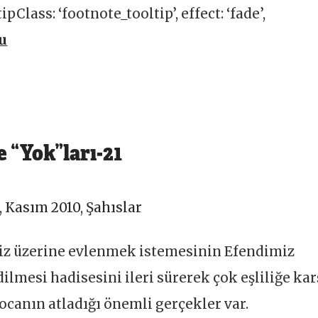
pClass: ‘footnote_tooltip’, effect: ‘fade’,
u
 “Yok”ları-21
,
Kasım 2010
,
Şahıslar
demiz üzerine evlenmek istemesinin Efendimiz
dilmesi hadisesini ileri sürerek çok eşliliğe kar
canın atladığı önemli gerçekler var.