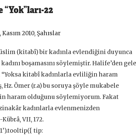
 “Yok”ları-22
,
Kasım 2010
,
Şahıslar
imüslim (kitabî) bir kadınla evlendiğini duyunca
 kadını boşamasını söylemiştir. Halife’den gel
), “Yoksa kitabî kadınlarla evliliğin haram
 Hz. Ömer (r.a) bu soruya şöyle mukabele
iliğin haram olduğunu söylemiyorum. Fakat
 zinakâr kadınlarla evlenmenizden
übrâ, VII, 172.
).tooltip({ tip: