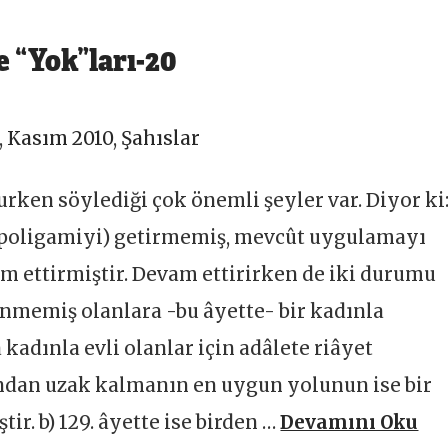
 “Yok”ları-20
,
Kasım 2010
,
Şahıslar
urken söylediği çok önemli şeyler var. Diyor ki
, poligamiyi) getirmemiş, mevcût uygulamayı
am ettirmiştir. Devam ettirirken de iki durumu
enmemiş olanlara -bu âyette- bir kadınla
 kadınla evli olanlar için adâlete riâyet
dan uzak kalmanın en uygun yolunun ise bir
r. b) 129. âyette ise birden …
Devamını Oku