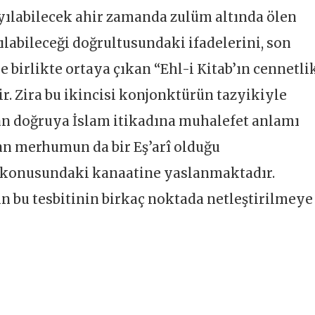
ılabilecek ahir zamanda zulüm altında ölen
ılabileceği doğrultusundaki ifadelerini, son
 birlikte ortaya çıkan “Ehl-i Kitab’ın cennetli
r. Zira bu ikincisi konjonktürün tazyikiyle
an doğruya İslam itikadına muhalefet anlamı
man merhumun da bir Eş’arî olduğu
i konusundaki kanaatine yaslanmaktadır.
bu tesbitinin birkaç noktada netleştirilmeye