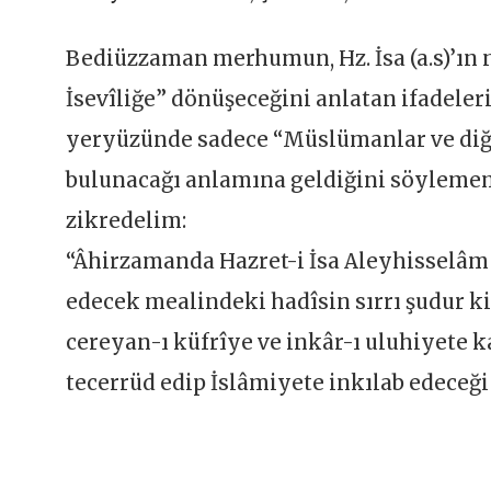
Bediüzzaman merhumun, Hz. İsa (a.s)’ın n
İsevîliğe” dönüşeceğini anlatan ifadele
yeryüzünde sadece “Müslümanlar ve diğer
bulunacağı anlamına geldiğini söylemem
zikredelim:
“Âhirzamanda Hazret-i İsa Aleyhisselâm 
edecek mealindeki hadîsin sırrı şudur ki
cereyan-ı küfrîye ve inkâr-ı uluhiyete ka
tecerrüd edip İslâmiyete inkılab edeceği