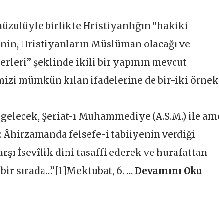
üzulüyle birlikte Hristiyanlığın “hakiki
rinin, Hristiyanların Müslüman olacağı ve
leri” şeklinde ikili bir yapının mevcut
izi mümkün kılan ifadelerine de bir-iki örnek
gelecek, Şeriat-ı Muhammediye (A.S.M.) ile am
: Âhirzamanda felsefe-i tabiiyenin verdiği
rşı İsevîlik dini tasaffi ederek ve hurafattan
 bir sırada…”[1]Mektubat, 6. …
Devamını Oku