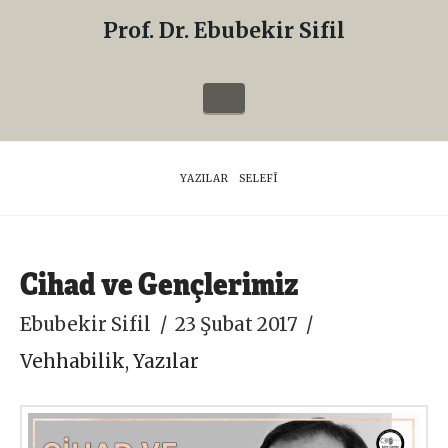
Prof. Dr. Ebubekir Sifil
Prof.
Dr.
Navigation
Ebubekir
Sifil
HOME
YAZILAR
SELEFÎ
Cihad ve Gençlerimiz
Ebubekir Sifil
23 Şubat 2017
Vehhabilik
,
Yazılar