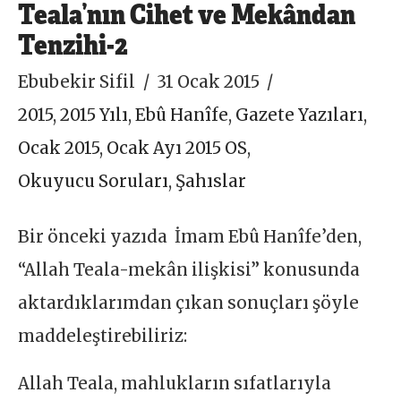
Teala’nın Cihet ve Mekândan
Tenzihi-2
Ebubekir Sifil
31 Ocak 2015
2015
,
2015 Yılı
,
Ebû Hanîfe
,
Gazete Yazıları
,
Ocak 2015
,
Ocak Ayı 2015 OS
,
Okuyucu Soruları
,
Şahıslar
Bir önceki yazıda İmam Ebû Hanîfe’den,
“Allah Teala-mekân ilişkisi” konusunda
aktardıklarımdan çıkan sonuçları şöyle
maddeleştirebiliriz:
Allah Teala, mahlukların sıfatlarıyla