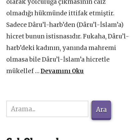
olarak yolculuğa çıkmasının caiz
olmadığı hükmünde ittifak etmiştir.
Sadece Dâru’l-harb’den (Dâru’l-İslam’a)
hicret bunun istisnasıdır. Fukaha, Dâru’l-
harb’deki kadının, yanında mahremi
olmasa bile Dâru’l-İslam’a hicretle
mükellef …
Devamını Oku
Ara
Ara