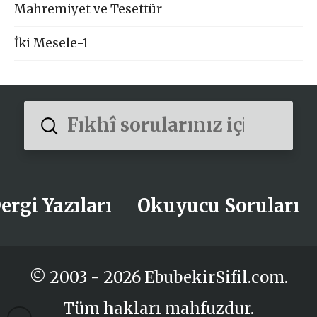
Mahremiyet ve Tesettür
İki Mesele-1
Submit
Search
ergi Yazıları
Okuyucu Soruları
© 2003 - 2026 EbubekirSifil.com.
Tüm hakları mahfuzdur.