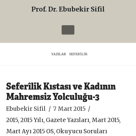
Prof. Dr. Ebubekir Sifil
Prof.
Dr.
Navigation
Ebubekir
Sifil
HOME
YAZILAR
SEFERILIK
Seferîlik Kıstası ve Kadının
Mahremsiz Yolculuğu-3
Ebubekir Sifil
7 Mart 2015
2015
,
2015 Yılı
,
Gazete Yazıları
,
Mart 2015
,
Mart Ayı 2015 OS
,
Okuyucu Soruları