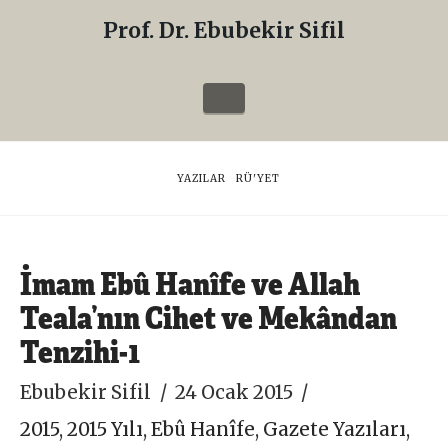
Prof. Dr. Ebubekir Sifil
Prof.
Dr.
Navigation
Ebubekir
Sifil
HOME
YAZILAR
RÜ'YET
İmam Ebû Hanîfe ve Allah
Teala’nın Cihet ve Mekândan
Tenzihi-1
Ebubekir Sifil
24 Ocak 2015
2015
,
2015 Yılı
,
Ebû Hanîfe
,
Gazete Yazıları
,