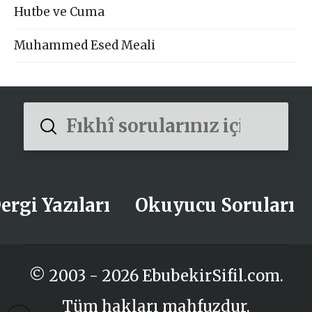
Hutbe ve Cuma
Muhammed Esed Meali
Submit
Search
ergi Yazıları
Okuyucu Soruları
© 2003 - 2026 EbubekirSifil.com.
Tüm hakları mahfuzdur.