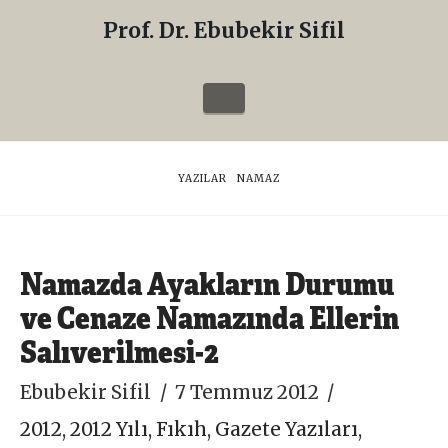
Prof. Dr. Ebubekir Sifil
Prof.
Dr.
Navigation
Ebubekir
Sifil
HOME
YAZILAR
NAMAZ
Namazda Ayakların Durumu
ve Cenaze Namazında Ellerin
Salıverilmesi-2
Ebubekir Sifil
7 Temmuz 2012
2012
,
2012 Yılı
,
Fıkıh
,
Gazete Yazıları
,