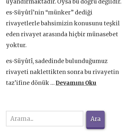
uyandırmaktadır. Oysa bu doğru değildir.
es-Süyûtî’nin “münker” dediği
rivayetlerle bahsimizin konusunu teşkil
eden rivayet arasında hiçbir münasebet
yoktur.
es-Süyûtî, sadedinde bulunduğumuz
rivayeti naklettikten sonra bu rivayetin
taz’ifine dönük …
Devamını Oku
Ara
Ara