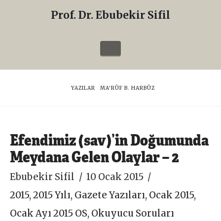
Prof. Dr. Ebubekir Sifil
Prof.
Dr.
Navigation
Ebubekir
Sifil
HOME
YAZILAR
MA'RÛF B. HARBÛZ
Efendimiz (sav)’in Doğumunda
Meydana Gelen Olaylar – 2
Ebubekir Sifil
10 Ocak 2015
2015
,
2015 Yılı
,
Gazete Yazıları
,
Ocak 2015
,
Ocak Ayı 2015 OS
,
Okuyucu Soruları