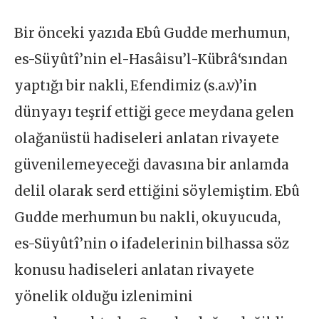
Bir önceki yazıda Ebû Gudde merhumun,
es-Süyûtî’nin el-Hasâisu’l-Kübrâ‘sından
yaptığı bir nakli, Efendimiz (s.a.v)’in
dünyayı teşrif ettiği gece meydana gelen
olağanüstü hadiseleri anlatan rivayete
güvenilemeyeceği davasına bir anlamda
delil olarak serd ettiğini söylemiştim. Ebû
Gudde merhumun bu nakli, okuyucuda,
es-Süyûtî’nin o ifadelerinin bilhassa söz
konusu hadiseleri anlatan rivayete
yönelik olduğu izlenimini