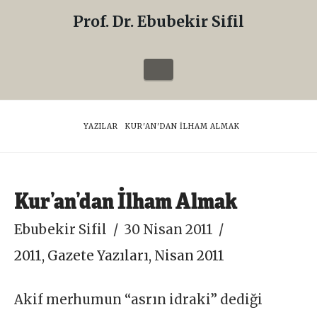
Prof. Dr. Ebubekir Sifil
Prof.
Dr.
Navigation
Ebubekir
Sifil
HOME
YAZILAR
KUR'AN'DAN İLHAM ALMAK
Kur’an’dan İlham Almak
Ebubekir Sifil
30 Nisan 2011
2011
,
Gazete Yazıları
,
Nisan 2011
Akif merhumun “asrın idraki” dediği