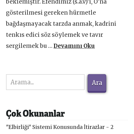
beklemiştir. Efendimiz (s.a.v)’i, O’na
gösterilmesi gereken hürmetle
bağdaşmayacak tarzda anmak, kadrini
tenkıs edici söz söylemek ve tavır
sergilemek bu …
Devamını Oku
Ara
Ara
Çok Okunanlar
"Elbirliği" Sistemi Konusunda İtirazlar - 2