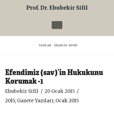
Prof. Dr. Ebubekir Sifil
Prof.
Dr.
Navigation
Ebubekir
Sifil
HOME
YAZILAR
İMAM ES-SEVRÎ
Efendimiz (sav)’in Hukukunu
Korumak -1
Ebubekir Sifil
20 Ocak 2015
2015
,
Gazete Yazıları
,
Ocak 2015