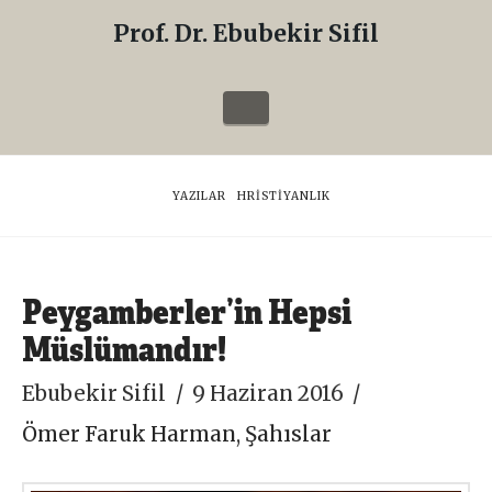
Prof. Dr. Ebubekir Sifil
Prof.
Dr.
Navigation
Ebubekir
Sifil
HOME
YAZILAR
HRISTIYANLIK
Peygamberler’in Hepsi
Müslümandır!
Ebubekir Sifil
9 Haziran 2016
Ömer Faruk Harman
,
Şahıslar