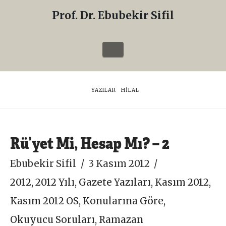
Prof. Dr. Ebubekir Sifil
Prof.
Dr.
Navigation
Ebubekir
Sifil
HOME
YAZILAR
HILAL
Rü’yet Mi, Hesap Mı? – 2
Ebubekir Sifil
3 Kasım 2012
2012
,
2012 Yılı
,
Gazete Yazıları
,
Kasım 2012
,
Kasım 2012 OS
,
Konularına Göre
,
Okuyucu Soruları
,
Ramazan