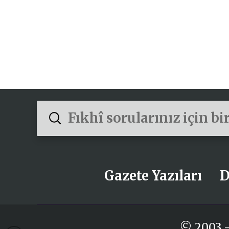
Submit
Search
Gazete Yazıları
D
© 2003 -