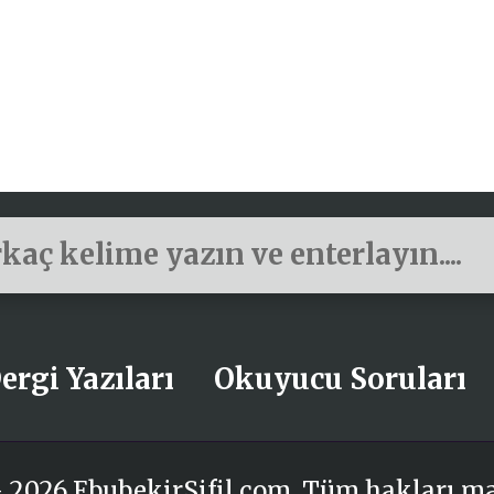
ergi Yazıları
Okuyucu Soruları
 2026 EbubekirSifil.com. Tüm hakları m