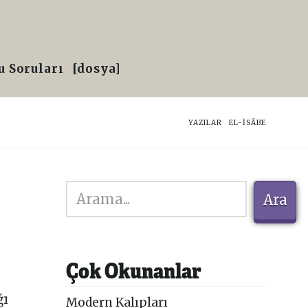
 Soruları
[dosya]
HOME
YAZILAR
EL-İSÂBE
Ara
Ara
Çok Okunanlar
ğı
Modern Kalıpları