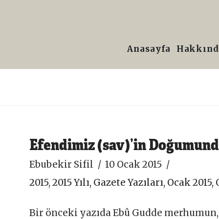
Prof.
Dr.
Anasayfa
Hakkınd
Ebubekir
Sifil
Efendimiz (sav)’in Doğumund
Ebubekir Sifil
10 Ocak 2015
2015
,
2015 Yılı
,
Gazete Yazıları
,
Ocak 2015
,
Bir önceki yazıda Ebû Gudde merhumun, 