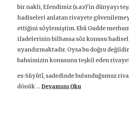
bir nakli, Efendimiz (s.a.v)’in dünyayı t
hadiseleri anlatan rivayete güvenilemey
ettiğini söylemiştim. Ebû Gudde merhum
ifadelerinin bilhassa söz konusu hadisel
uyandırmaktadır. Oysa bu doğru değildir
bahsimizin konusunu teşkil eden rivaye
es-Süyûtî, sadedinde bulunduğumuz rivay
dönük …
Devamını Oku