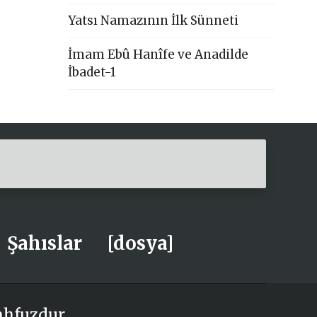
Yatsı Namazının İlk Sünneti
İmam Ebû Hanîfe ve Anadilde
İbadet-1
Şahıslar
[dosya]
ahfuzdur.