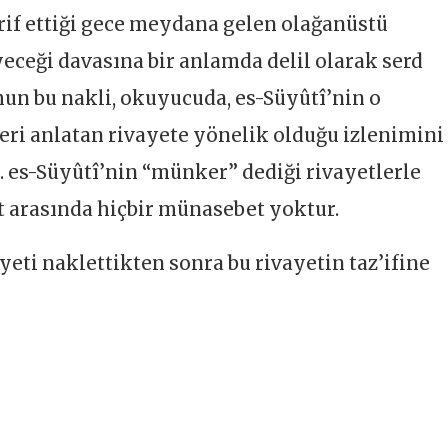
eşrif ettiği gece meydana gelen olağanüstü
eceği davasına bir anlamda delil olarak serd
un bu nakli, okuyucuda, es-Süyûtî’nin o
eri anlatan rivayete yönelik olduğu izlenimini
. es-Süyûtî’nin “münker” dediği rivayetlerle
t arasında hiçbir münasebet yoktur.
eti naklettikten sonra bu rivayetin taz’ifine