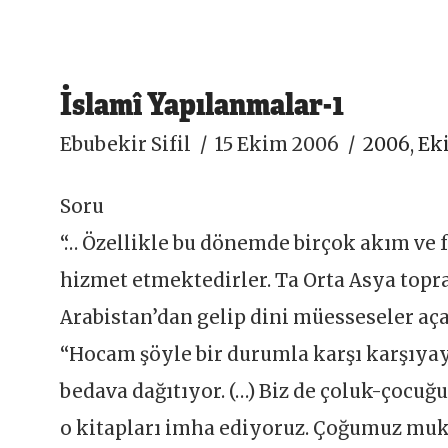
İslamî Yapılanmalar-1
Ebubekir Sifil
15 Ekim 2006
2006
,
Ek
Soru
“… Özellikle bu dönemde birçok akım ve 
hizmet etmektedirler. Ta Orta Asya topr
Arabistan’dan gelip dini müesseseler aç
“Hocam şöyle bir durumla karşı karşıyayı
bedava dağıtıyor. (…) Biz de çoluk-çocuğ
o kitapları imha ediyoruz. Çoğumuz muka