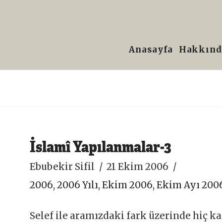
Prof.
Dr.
Anasayfa
Hakkınd
Ebubekir
Sifil
İslamî Yapılanmalar-3
Ebubekir Sifil
21 Ekim 2006
2006
,
2006 Yılı
,
Ekim 2006
,
Ekim Ayı 200
Selef ile aramızdaki fark üzerinde hiç 