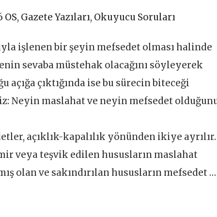
6 OS
,
Gazete Yazıları
,
Okuyucu Soruları
ıyla işlenen bir şeyin mefsedet olması halinde
leyenin sevaba müstehak olacağını söyleyerek
ğu açığa çıktığında ise bu sürecin biteceği
iriz: Neyin maslahat ve neyin mefsedet olduğun
tler, açıklık-kapalılık yönünden ikiye ayrılır.
mir veya teşvik edilen hususların maslahat
mış olan ve sakındırılan hususların mefsedet …