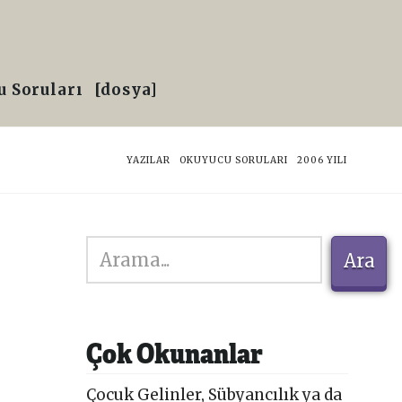
 Soruları
[dosya]
HOME
YAZILAR
OKUYUCU SORULARI
2006 YILI
Ara
Ara
Çok Okunanlar
Çocuk Gelinler, Sübyancılık ya da