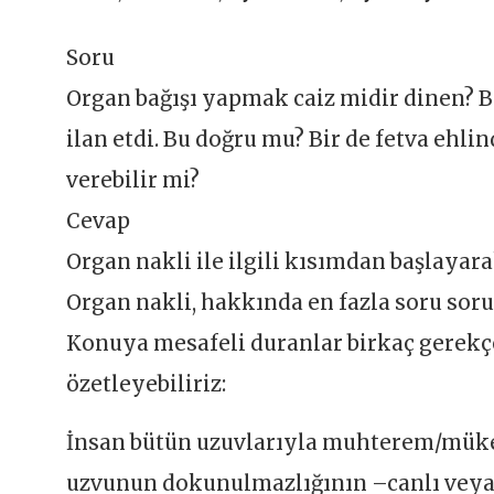
Soru
Organ bağışı yapmak caiz midir dinen? B
ilan etdi. Bu doğru mu? Bir de fetva ehli
verebilir mi?
Cevap
Organ nakli ile ilgili kısımdan başlayar
Organ nakli, hakkında en fazla soru sorul
Konuya mesafeli duranlar birkaç gerekçe i
özetleyebiliriz:
İnsan bütün uzuvlarıyla muhterem/mükerr
uzvunun dokunulmazlığının –canlı veya c