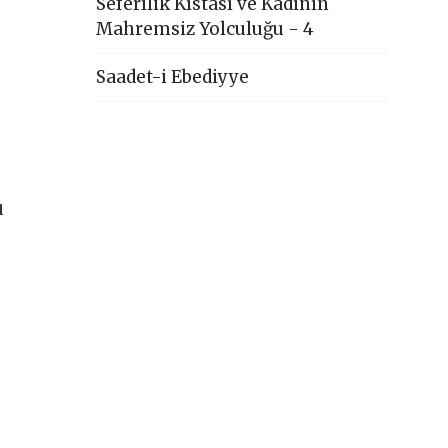
Seferîlik Kıstası ve Kadının
Mahremsiz Yolculuğu - 4
Saadet-i Ebediyye
u