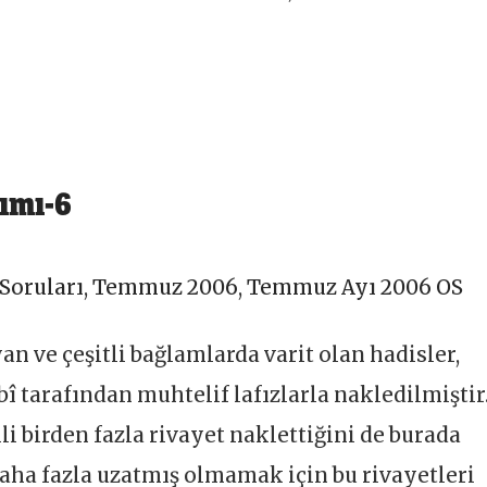
ımı-6
Soruları
,
Temmuz 2006
,
Temmuz Ayı 2006 OS
 ve çeşitli bağlamlarda varit olan hadisler,
î tarafından muhtelif lafızlarla nakledilmiştir
li birden fazla rivayet naklettiğini de burada
aha fazla uzatmış olmamak için bu rivayetleri