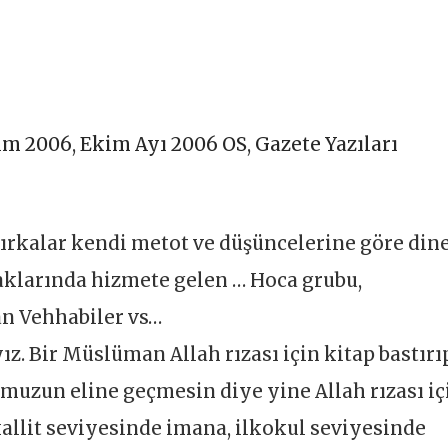
im 2006
,
Ekim Ayı 2006 OS
,
Gazete Yazıları
fırkalar kendi metot ve düşüncelerine göre din
aklarında hizmete gelen … Hoca grubu,
an Vehhabiler vs…
z. Bir Müslüman Allah rızası için kitap bastırı
umuzun eline geçmesin diye yine Allah rızası iç
llit seviyesinde imana, ilkokul seviyesinde