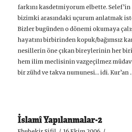
farkını kasdetmiyorum elbette. Selef’in 
bizimki arasındaki uçurum anlatmak ist
Bizler bugünden o dönemi okumaya çalışı
hayatını birbirinden kopuk/bağımsız kar
nesillerin öne çıkan bireylerinin her bi
hem ilim meclisinin vazgeçilmez müdavi
bir zühd ve takva numunesi… idi. Kur’an
İslamî Yapılanmalar-2
Ebubekir Sifil
16 Ekim 2006