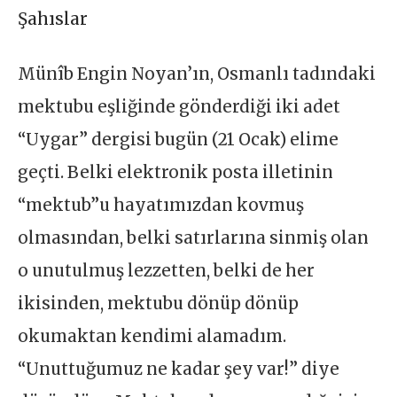
Şahıslar
Münîb Engin Noyan’ın, Osmanlı tadındaki
mektubu eşliğinde gönderdiği iki adet
“Uygar” dergisi bugün (21 Ocak) elime
geçti. Belki elektronik posta illetinin
“mektub”u hayatımızdan kovmuş
olmasından, belki satırlarına sinmiş olan
o unutulmuş lezzetten, belki de her
ikisinden, mektubu dönüp dönüp
okumaktan kendimi alamadım.
“Unuttuğumuz ne kadar şey var!” diye