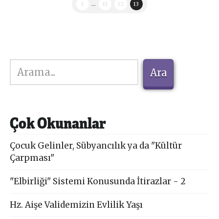
1
...
11
12
13
Ara
Ara
Çok Okunanlar
Çocuk Gelinler, Sübyancılık ya da "Kültür
Çarpması"
"Elbirliği" Sistemi Konusunda İtirazlar - 2
Hz. Aişe Validemizin Evlilik Yaşı