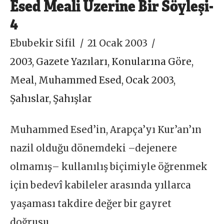
Esed Meali Üzerine Bir Söyleşi-
4
Ebubekir Sifil
21 Ocak 2003
2003
,
Gazete Yazıları
,
Konularına Göre
,
Meal
,
Muhammed Esed
,
Ocak 2003
,
Şahıslar
,
Şahışlar
Muhammed Esed’in, Arapça’yı Kur’an’ın
nazil olduğu dönemdeki –dejenere
olmamış– kullanılış biçimiyle öğrenmek
için bedevî kabileler arasında yıllarca
yaşaması takdire değer bir gayret
doğrusu.