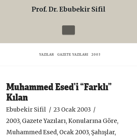
Prof. Dr. Ebubekir Sifil
Prof.
Dr.
Navigation
Ebubekir
Sifil
HOME
YAZILAR
GAZETE YAZILARI
2003
Muhammed Esed’i “Farklı”
Kılan
Ebubekir Sifil
23 Ocak 2003
2003
,
Gazete Yazıları
,
Konularına Göre
,
Muhammed Esed
,
Ocak 2003
,
Şahışlar
,