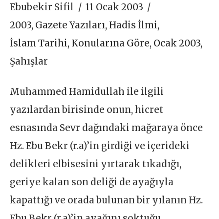
Ebubekir Sifil
11 Ocak 2003
2003
,
Gazete Yazıları
,
Hadis İlmi
,
İslam Tarihi
,
Konularına Göre
,
Ocak 2003
,
Şahışlar
Muhammed Hamidullah ile ilgili
yazılardan birisinde onun, hicret
esnasında Sevr dağındaki mağaraya önce
Hz. Ebu Bekr (r.a)’in girdiği ve içerideki
delikleri elbisesini yırtarak tıkadığı,
geriye kalan son deliği de ayağıyla
kapattığı ve orada bulunan bir yılanın Hz.
Ebu Bekr (r.a)’in ayağını soktuğu