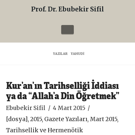
Prof. Dr. Ebubekir Sifil
Prof.
Dr.
Navigation
Ebubekir
Sifil
HOME
YAZILAR
YAHUDI
Kur’an’ın Tarihselliği İddiası
ya da “Allah’a Din Öğretmek”
Ebubekir Sifil
4 Mart 2015
[dosya]
,
2015
,
Gazete Yazıları
,
Mart 2015
,
Tarihsellik ve Hermenötik