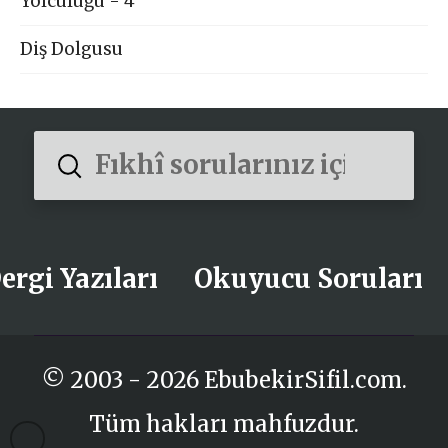
Yolculuğu - 4
Diş Dolgusu
Submit
Search
ergi Yazıları
Okuyucu Soruları
© 2003 - 2026 EbubekirSifil.com.
Tüm hakları mahfuzdur.