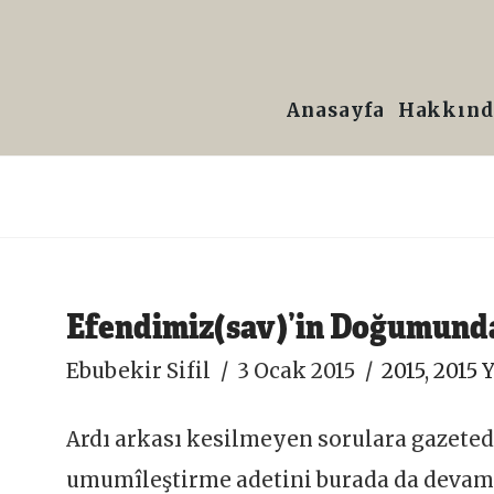
Prof.
Dr.
Anasayfa
Hakkınd
Ebubekir
Sifil
Efendimiz(sav)’in Doğumunda
Ebubekir Sifil
3 Ocak 2015
2015
,
2015 Y
Ardı arkası kesilmeyen sorulara gazete
umumîleştirme adetini burada da devam 