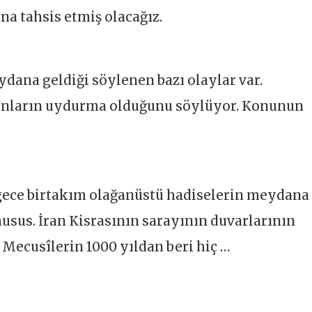
na tahsis etmiş olacağız.
na geldiği söylenen bazı olaylar var.
unların uydurma olduğunu söylüyor. Konunun
ği gece birtakım olağanüstü hadiselerin meydana
husus. İran Kisrasının sarayının duvarlarının
 Mecusîlerin 1000 yıldan beri hiç …