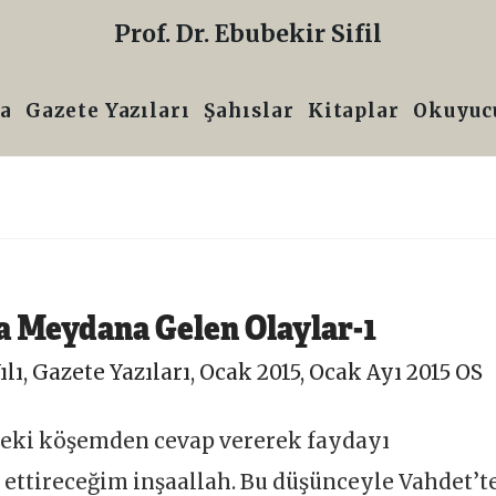
Prof. Dr. Ebubekir Sifil
a
Gazete Yazıları
Şahıslar
Kitaplar
Okuyucu
 Meydana Gelen Olaylar-1
ılı
,
Gazete Yazıları
,
Ocak 2015
,
Ocak Ayı 2015 OS
deki köşemden cevap vererek faydayı
ettireceğim inşaallah. Bu düşünceyle Vahdet’t