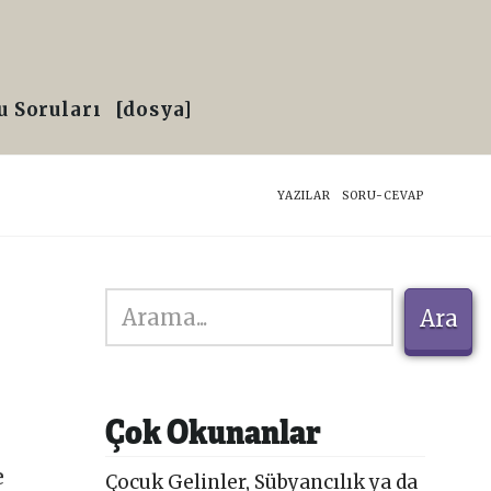
 Soruları
[dosya]
HOME
YAZILAR
SORU-CEVAP
Ara
Ara
Çok Okunanlar
e
Çocuk Gelinler, Sübyancılık ya da