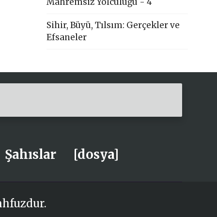
Mahremsiz Yolculuğu - 4
Sihir, Büyü, Tılsım: Gerçekler ve
Efsaneler
Şahıslar
[dosya]
ahfuzdur.