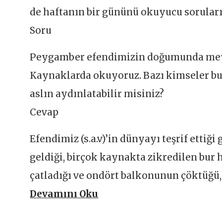
de haftanın bir gününü okuyucu soruları
Soru
Peygamber efendimizin doğumunda meyda
Kaynaklarda okuyoruz. Bazı kimseler b
aslın aydınlatabilir misiniz?
Cevap
Efendimiz (s.a.v)’in dünyayı teşrif etti
geldiği, birçok kaynakta zikredilen bur 
çatladığı ve ondört balkonunun çöktüğü,
Devamını Oku