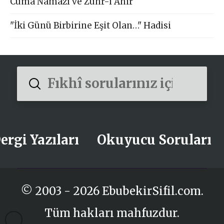
Cuma Namazı ve Zuhr-i Ahir
"İki Günü Birbirine Eşit Olan…" Hadisi
Submit
Search
ergi Yazıları
Okuyucu Soruları
© 2003 - 2026 EbubekirSifil.com.
Tüm hakları mahfuzdur.