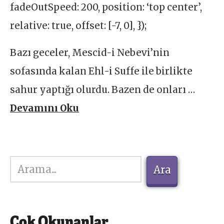
fadeOutSpeed: 200, position: ‘top center’,
relative: true, offset: [-7, 0], });
Bazı geceler, Mescid-i Nebevi’nin
sofasında kalan Ehl-i Suffe ile birlikte
sahur yaptığı olurdu. Bazen de onları …
Devamını Oku
Ara
Ara
Çok Okunanlar