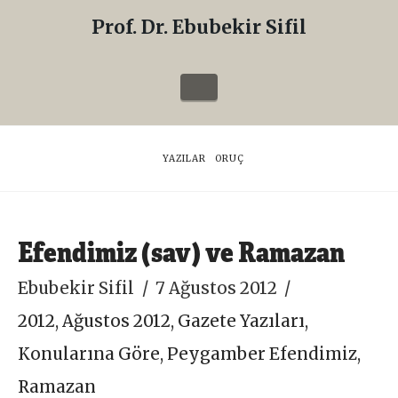
Prof. Dr. Ebubekir Sifil
Prof.
Dr.
Navigation
Ebubekir
Sifil
HOME
YAZILAR
ORUÇ
Efendimiz (sav) ve Ramazan
Ebubekir Sifil
7 Ağustos 2012
2012
,
Ağustos 2012
,
Gazete Yazıları
,
Konularına Göre
,
Peygamber Efendimiz
,
Ramazan