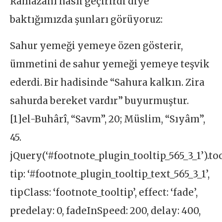
Ramazanı nasıl geçirirdi diye
baktığımızda şunları görüyoruz:
Sahur yemeği yemeye özen gösterir,
ümmetini de sahur yemeği yemeye teşvik
ederdi. Bir hadisinde “Sahura kalkın. Zira
sahurda bereket vardır” buyurmuştur.
[1]el-Buhârî, “Savm”, 20; Müslim, “Sıyâm”,
45.
jQuery(‘#footnote_plugin_tooltip_565_3_1’).too
tip: ‘#footnote_plugin_tooltip_text_565_3_1’,
tipClass: ‘footnote_tooltip’, effect: ‘fade’,
predelay: 0, fadeInSpeed: 200, delay: 400,