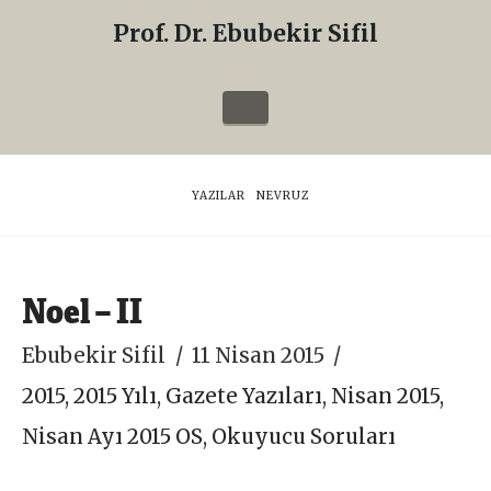
Prof. Dr. Ebubekir Sifil
Prof.
Dr.
Navigation
Ebubekir
Sifil
HOME
YAZILAR
NEVRUZ
Noel – II
Ebubekir Sifil
11 Nisan 2015
2015
,
2015 Yılı
,
Gazete Yazıları
,
Nisan 2015
,
Nisan Ayı 2015 OS
,
Okuyucu Soruları