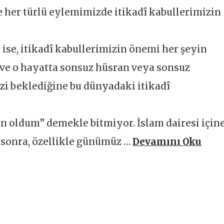
ve her türlü eylemimizde itikadî kabullerimizin
se, itikadî kabullerimizin önemi her şeyin
î ve o hayatta sonsuz hüsran veya sonsuz
zi beklediğine bu dünyadaki itikadî
n oldum” demekle bitmiyor. İslam dairesi için
 sonra, özellikle günümüz …
Devamını Oku