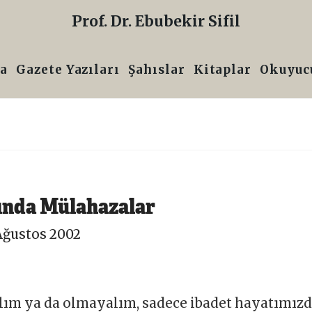
Prof. Dr. Ebubekir Sifil
a
Gazete Yazıları
Şahıslar
Kitaplar
Okuyucu
ında Mülahazalar
Ağustos 2002
lalım ya da olmayalım, sadece ibadet hayatımız