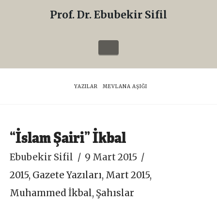
Prof. Dr. Ebubekir Sifil
Prof.
Dr.
Navigation
Ebubekir
Sifil
HOME
YAZILAR
MEVLANA AŞIĞI
“İslam Şairi” İkbal
Ebubekir Sifil
9 Mart 2015
2015
,
Gazete Yazıları
,
Mart 2015
,
Muhammed İkbal
,
Şahıslar