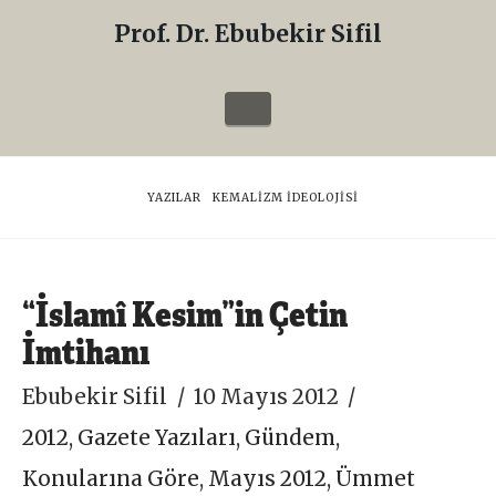
Prof. Dr. Ebubekir Sifil
Prof.
Dr.
Navigation
Ebubekir
Sifil
HOME
YAZILAR
KEMALIZM IDEOLOJISI
“İslamî Kesim”in Çetin
İmtihanı
Ebubekir Sifil
10 Mayıs 2012
2012
,
Gazete Yazıları
,
Gündem
,
Konularına Göre
,
Mayıs 2012
,
Ümmet