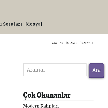
 Soruları
[dosya]
HOME
YAZILAR
İSLAM COĞRAFYASI
Ara
Ara
Çok Okunanlar
Modern Kalıpları