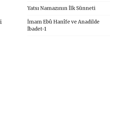
Yatsı Namazının İlk Sünneti
i
İmam Ebû Hanîfe ve Anadilde
İbadet-1
k