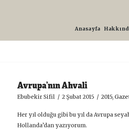
Prof.
Dr.
Anasayfa
Hakkınd
Ebubekir
Sifil
Avrupa’nın Ahvali
Ebubekir Sifil
2 Şubat 2015
2015
,
Gazet
Her yıl olduğu gibi bu yıl da Avrupa sey
Hollanda’dan yazıyorum.