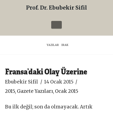
Prof. Dr. Ebubekir Sifil
Prof.
Dr.
Navigation
Ebubekir
Sifil
HOME
YAZILAR
IRAK
Fransa’daki Olay Üzerine
Ebubekir Sifil
14 Ocak 2015
2015
,
Gazete Yazıları
,
Ocak 2015
Bu ilk değil; son da olmayacak. Artık