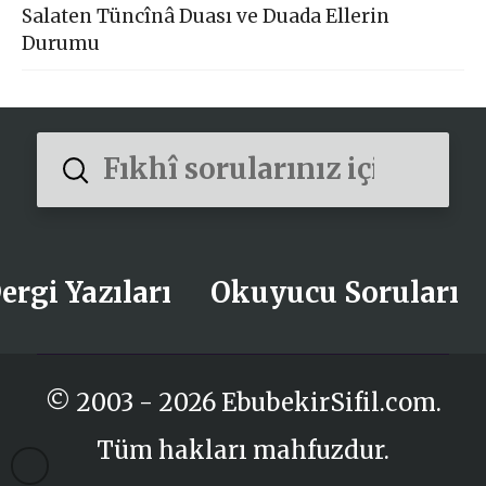
Salaten Tüncînâ Duası ve Duada Ellerin
Durumu
Submit
Search
ergi Yazıları
Okuyucu Soruları
© 2003 - 2026 EbubekirSifil.com.
Tüm hakları mahfuzdur.