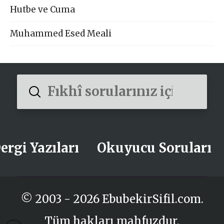
Hutbe ve Cuma
Muhammed Esed Meali
Submit
Search
ergi Yazıları
Okuyucu Soruları
© 2003 - 2026 EbubekirSifil.com.
Tüm hakları mahfuzdur.