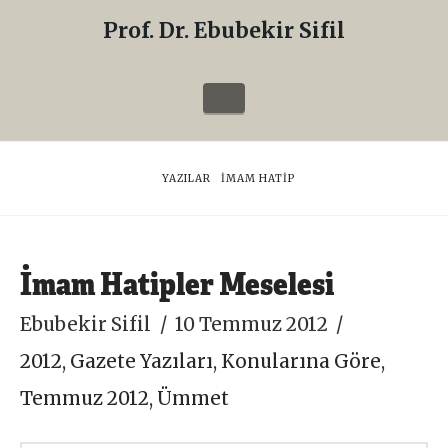
Prof. Dr. Ebubekir Sifil
Prof.
Dr.
Navigation
Ebubekir
Sifil
HOME
YAZILAR
İMAM HATIP
İmam Hatipler Meselesi
Ebubekir Sifil
10 Temmuz 2012
2012
,
Gazete Yazıları
,
Konularına Göre
,
Temmuz 2012
,
Ümmet