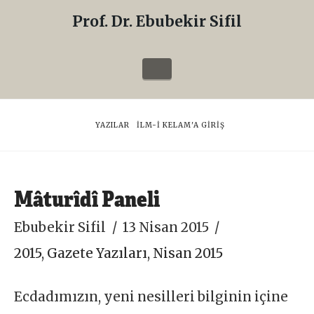
Prof. Dr. Ebubekir Sifil
Prof.
Dr.
Navigation
Ebubekir
Sifil
HOME
YAZILAR
İLM-I KELAM'A GIRIŞ
Mâturîdî Paneli
Ebubekir Sifil
13 Nisan 2015
2015
,
Gazete Yazıları
,
Nisan 2015
Ecdadımızın, yeni nesilleri bilginin içine