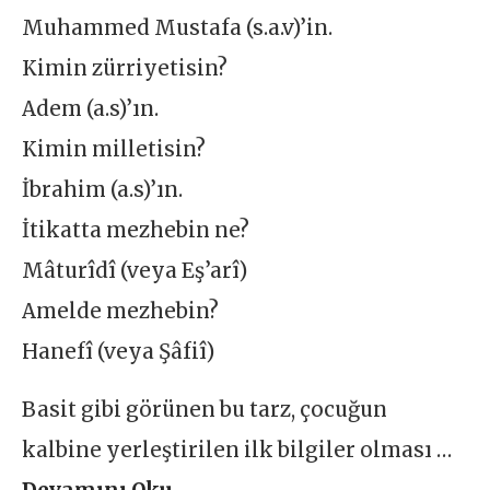
Muhammed Mustafa (s.a.v)’in.
Kimin zürriyetisin?
Adem (a.s)’ın.
Kimin milletisin?
İbrahim (a.s)’ın.
İtikatta mezhebin ne?
Mâturîdî (veya Eş’arî)
Amelde mezhebin?
Hanefî (veya Şâfiî)
Basit gibi görünen bu tarz, çocuğun
kalbine yerleştirilen ilk bilgiler olması …