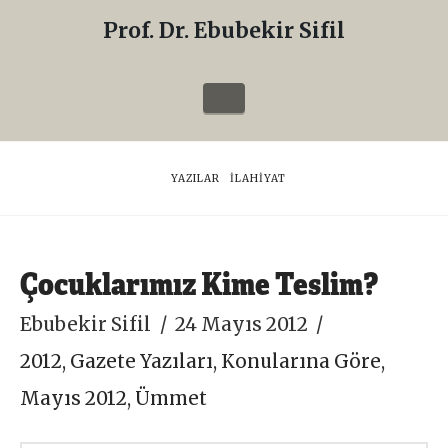
Prof. Dr. Ebubekir Sifil
Prof.
Dr.
Navigation
Ebubekir
Sifil
HOME
YAZILAR
İLAHIYAT
Çocuklarımız Kime Teslim?
Ebubekir Sifil
24 Mayıs 2012
2012
,
Gazete Yazıları
,
Konularına Göre
,
Mayıs 2012
,
Ümmet