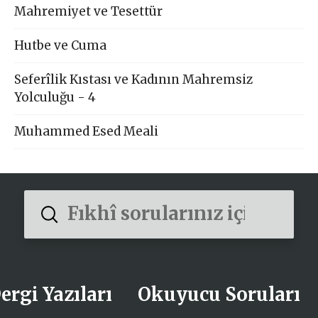
Mahremiyet ve Tesettür
Hutbe ve Cuma
Seferîlik Kıstası ve Kadının Mahremsiz
Yolculuğu - 4
Muhammed Esed Meali
Submit
Search
ergi Yazıları
Okuyucu Soruları