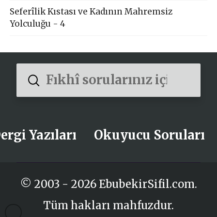
Seferîlik Kıstası ve Kadının Mahremsiz
Yolculuğu - 4
Submit
Search
ergi Yazıları
Okuyucu Soruları
© 2003 - 2026 EbubekirSifil.com.
Tüm hakları mahfuzdur.