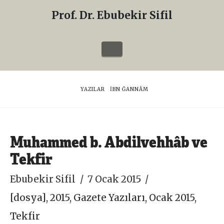
Prof. Dr. Ebubekir Sifil
Prof.
Dr.
Navigation
Ebubekir
Sifil
HOME
YAZILAR
İBN ĞANNÂM
Muhammed b. Abdilvehhâb ve
Tekfir
Ebubekir Sifil
7 Ocak 2015
[dosya]
,
2015
,
Gazete Yazıları
,
Ocak 2015
,
Tekfir