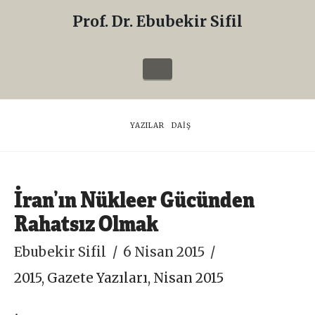
Prof. Dr. Ebubekir Sifil
Prof.
Dr.
Navigation
Ebubekir
Sifil
HOME
YAZILAR
DAİŞ
İran’ın Nükleer Gücünden
Rahatsız Olmak
Ebubekir Sifil
6 Nisan 2015
2015
,
Gazete Yazıları
,
Nisan 2015