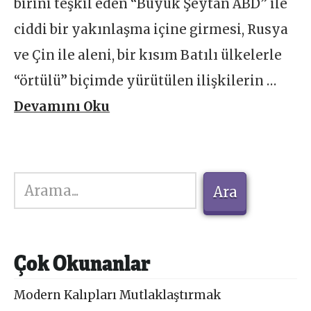
birini teşkil eden “Büyük Şeytan ABD” ile
ciddi bir yakınlaşma içine girmesi, Rusya
ve Çin ile aleni, bir kısım Batılı ülkelerle
“örtülü” biçimde yürütülen ilişkilerin …
Devamını Oku
Ara
Ara
Çok Okunanlar
Modern Kalıpları Mutlaklaştırmak